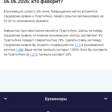
06.06.2026: кто фаворит?
В ближайшую субботу (06 июня, Товарищеские матчи) встретятся
Саудовская Аравия и Пуэрто-Рико. Начало события запланировано на
02:00 по московскому времени.
Фаворитом противостояния является Пуэрто-Рико. Шансы на победу
Саудовская Аравия, по мнению букмекерских контор, составляют 9%.
Пуэрто-Рико победит с вероятностью 78%. Сделать ставку на победу
Саудовская Аравия Вы можете с коэффициентом
11.3
в букмекерской
конторе
1xBet
, Ваша чистая прибыль составит 1030%. Если Вы поставите
на Пуэрто-Рико за
1.275
, прибыль составит 28%.
Букмекеры