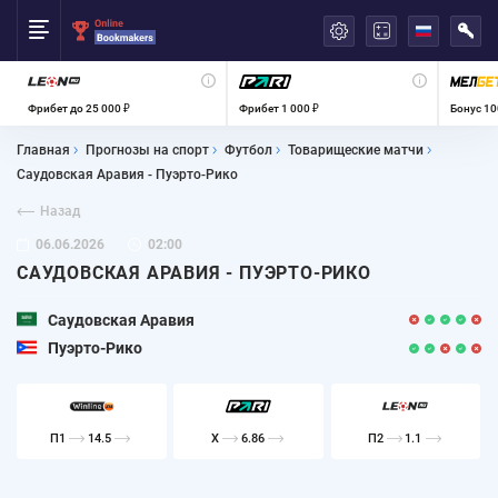
العربية
Фрибет до 25 000 ₽
Фрибет 1 000 ₽
Бонус 10
Главная
Прогнозы на спорт
Футбол
Товарищеские матчи
Саудовская Аравия - Пуэрто-Рико
Назад
06.06.2026
02:00
САУДОВСКАЯ АРАВИЯ - ПУЭРТО-РИКО
Саудовская Аравия
Пуэрто-Рико
П1
14.5
X
6.86
П2
1.1