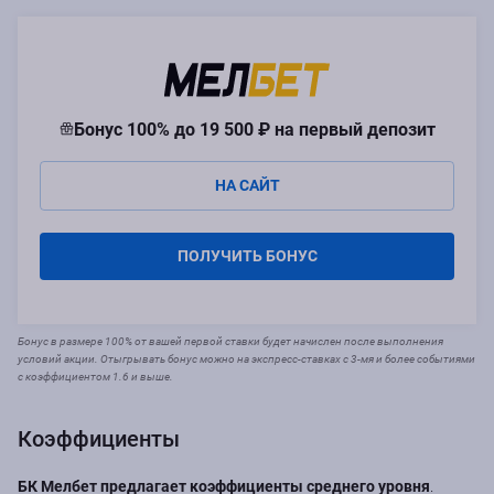
Бонус 100% до
19 500 ₽
на первый депозит
НА САЙТ
ПОЛУЧИТЬ БОНУС
Бонус в размере 100% от вашей первой ставки будет начислен после выполнения
условий акции. Отыгрывать бонус можно на экспресс-ставках с 3-мя и более событиями
с коэффициентом 1.6 и выше.
Коэффициенты
БК Мелбет предлагает коэффициенты среднего уровня
.