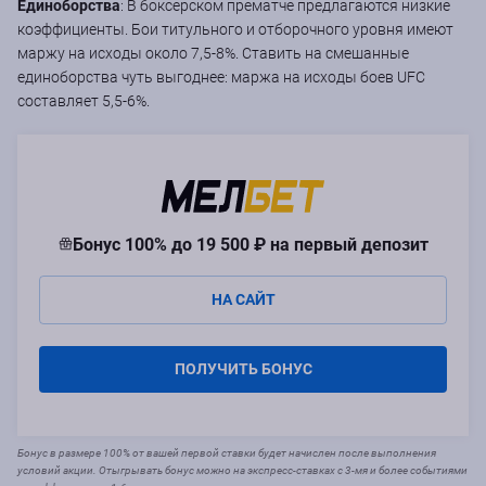
Единоборства
: В боксерском прематче предлагаются низкие
коэффициенты. Бои титульного и отборочного уровня имеют
маржу на исходы около 7,5-8%. Ставить на смешанные
единоборства чуть выгоднее: маржа на исходы боев UFC
составляет 5,5-6%.
Бонус 100% до
19 500 ₽
на первый депозит
НА САЙТ
ПОЛУЧИТЬ БОНУС
Бонус в размере 100% от вашей первой ставки будет начислен после выполнения
условий акции. Отыгрывать бонус можно на экспресс-ставках с 3-мя и более событиями