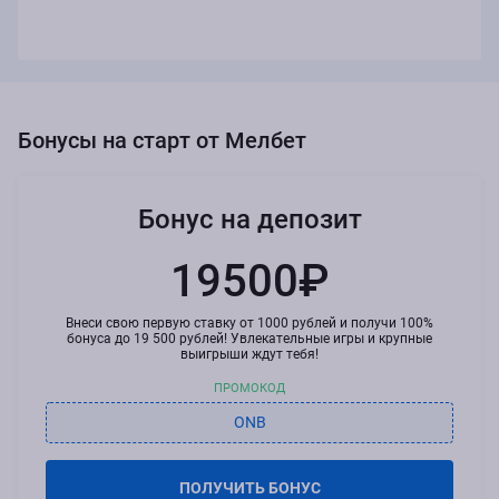
🙂 але зробила я в
файл до розміру 8М
підійшло Далі мене попросили через 3 дні
знову зробити фото
вже подумала хух нар
мені були потрібні
подарунок ВЛАСНІ гроші, які мені не
Бонусы на старт от Мелбет
давали вивести 3 т
приходить - надай
народження 🤨🤨🤨
що грошей я не поб
стримувала, щоб не нахам
Бонус на депозит
надала, і через 2 
🙈 Контора залиша
відмовити будь - к
19500₽
здійснення ставок
всі кошти. Я не зроз
знаю це правило, а
Внеси свою первую ставку от 1000 рублей и получи 100%
зрозуміла, я не м
бонуса до 19 500 рублей! Увлекательные игры и крупные
користуватись рах
выигрыши ждут тебя!
переслали це саме
спитала ще раз від
ПРОМОКОД
по ваших питаннях
повернули, акаунт
ONB
причини. Ось так я
свого часу на це д
втратити свої нерв
ПОЛУЧИТЬ БОНУС
обходьте 10 дорог