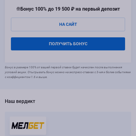
Бонус 100% до
19 500 ₽
на первый депозит
НА САЙТ
ПОЛУЧИТЬ БОНУС
Бонус в размере 100% от вашей первой ставки будет начислен после выполнения
условий акции. Отыгрывать бонус можно на экспресс-ставках с 3-мя и более событиями
с коэффициентом 1.6 и выше.
Наш вердикт