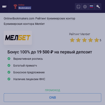
Online-Bookmakers.com
Рейтинг букмекерских контор
Букмекерская контора Мелбет
Рейтинг Мелбет
5
Бонус 100% до
19 500 ₽
на первый депозит
Вариативная роспись
Богатый прематч
Бонусное предложение
Наличие лицензии ФНС
ПРОМОКОД
ONB