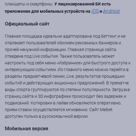
планшеты и смартфоны.
У лицензированной БК есть
iOS
Android
приложения для мобильных устройств на
и
.
Официальный сайт
Главная площадка идеально адаптирована под беттинг и не
отвлекает пользователей обилием рекламных баннеров и
прочей ненужной информации. Главная страница сайта
отведена под Live события. Также пользователь может
настроить под себя меню «Избранное» для быстрого доступа к
интересующим событиям. Из главного меню можно перейти в
разделы предматчевой линии, Live, результатов прошедших
событий и действующих акционных предложений. В прематче
виды спорта группируются по степени популярности. Загрузка
страниц сайта и 3D инфографики происходит без задержек и
подвисаний. Котировки в лайве обновляются оперативно,
прием ставок осуществляется мгновенно. Сайт Melbet
доступен только в русскоязычной версии.
Мобильная версия