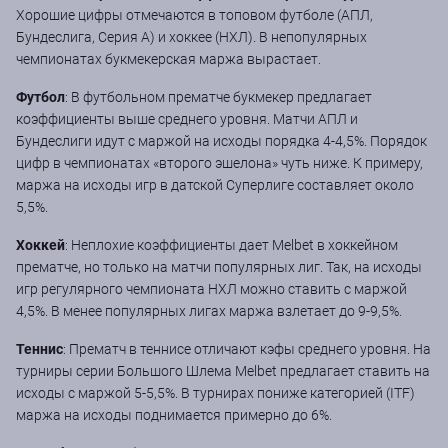
Хорошие цифры отмечаются в топовом футболе (АПЛ,
Бундеслига, Серия А) и хоккее (НХЛ). В непопулярных
чемпионатах букмекерская маржа вырастает.
Футбол
: В футбольном прематче букмекер предлагает
коэффициенты выше среднего уровня. Матчи АПЛ и
Бундеслиги идут с маржой на исходы порядка 4-4,5%. Порядок
цифр в чемпионатах «второго эшелона» чуть ниже. К примеру,
маржа на исходы игр в датской Суперлиге составляет около
5,5%.
Хоккей
: Неплохие коэффициенты дает Melbet в хоккейном
прематче, но только на матчи популярных лиг. Так, на исходы
игр регулярного чемпионата НХЛ можно ставить с маржой
4,5%. В менее популярных лигах маржа взлетает до 9-9,5%.
Теннис
: Прематч в теннисе отличают кэфы среднего уровня. На
турниры серии Большого Шлема Melbet предлагает ставить на
исходы с маржой 5-5,5%. В турнирах пониже категорией (ITF)
маржа на исходы поднимается примерно до 6%.