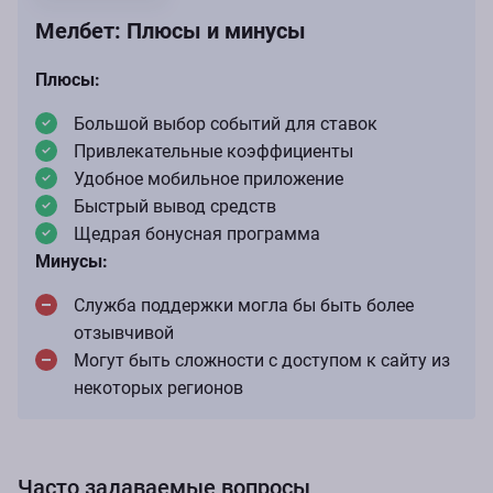
Мелбет: Плюсы и минусы
Плюсы:
Большой выбор событий для ставок
Привлекательные коэффициенты
Удобное мобильное приложение
Быстрый вывод средств
Щедрая бонусная программа
Минусы:
Служба поддержки могла бы быть более
отзывчивой
Могут быть сложности с доступом к сайту из
некоторых регионов
Часто задаваемые вопросы