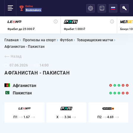
العربية
Фрибет до 25 000 ₽
Фрибет 1 000 ₽
Бонус 10
Главная
Прогнозы на спорт
Футбол
Товарищеские матчи
Афганистан - Пакистан
Назад
07.06.2026
14:00
АФГАНИСТАН - ПАКИСТАН
Афганистан
Пакистан
П1
1.67
X
3.34
П2
4.69