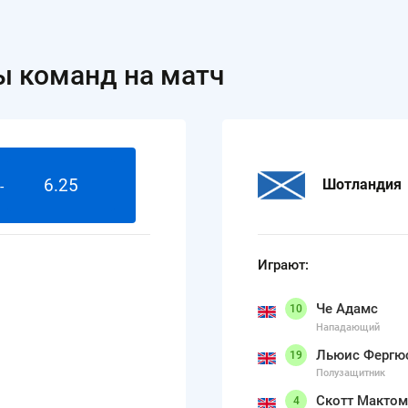
ы команд на матч
6.25
Шотландия
-
Играют:
Че Адамс
10
Нападающий
Льюис Фергю
19
Полузащитник
Скотт Макто
4