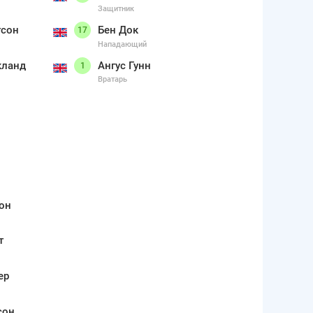
Защитник
тсон
Бен Док
17
Нападающий
кланд
Ангус Гунн
1
Вратарь
он
т
ер
сон