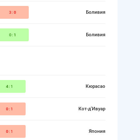
Боливия
3:
0
Боливия
0:
1
Кюрасао
4
:1
Кот-д'Ивуар
0
:1
Япония
0
:1