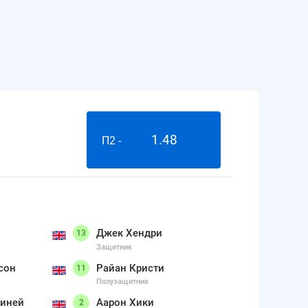
1.48
П2 -
Джек Хендри
13
Защитник
сон
Райан Кристи
11
Полузащитник
миней
Аарон Хики
2