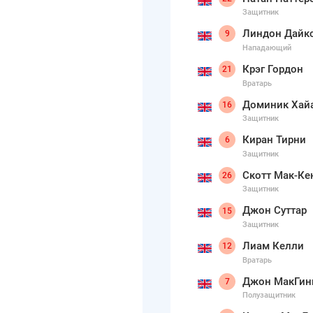
Защитник
Линдон Дайк
9
Нападающий
Крэг Гордон
21
Вратарь
Доминик Хай
16
Защитник
Киран Тирни
6
Защитник
Скотт Мак-Ке
26
Защитник
Джон Суттар
15
Защитник
Лиам Келли
12
Вратарь
Джон МакГин
7
Полузащитник