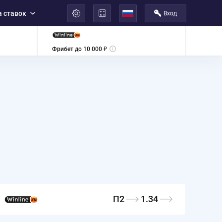
 ставок
Вход
العربية
Фрибет до 10 000 ₽
П2
1.34