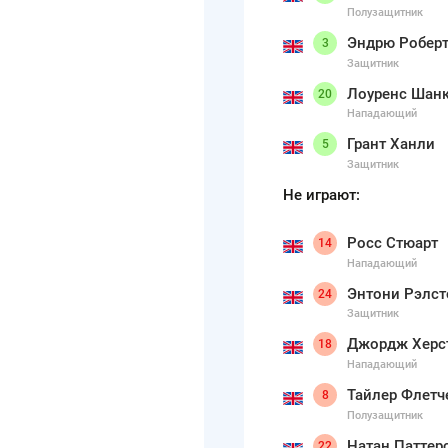
Полузащитник
Эндрю Робер
3
Защитник
Лоуренс Шан
20
Нападающий
Грант Ханли
5
Защитник
Не играют:
Росс Стюарт
14
Нападающий
Энтони Рэлст
24
Защитник
Джордж Херс
18
Нападающий
Тайлер Флетч
8
Полузащитник
Натан Паттер
22