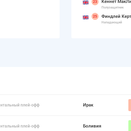
Кеннет МакЛ
23
Полузащитник
Финдлей Кер
25
Нападающий
Ирак
ентальный плей-офф
Боливия
ентальный плей-офф