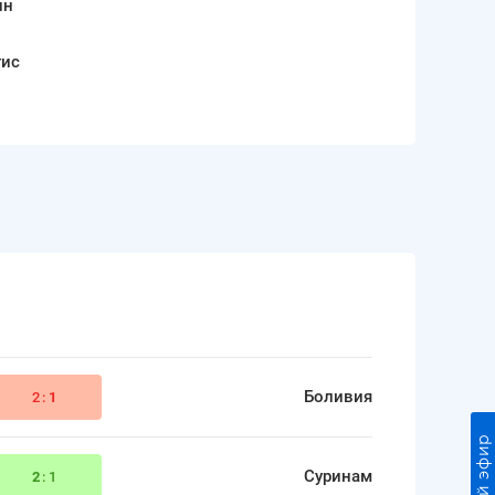
ин
тис
Боливия
2:
1
Прямой эфир
Суринам
2
:1