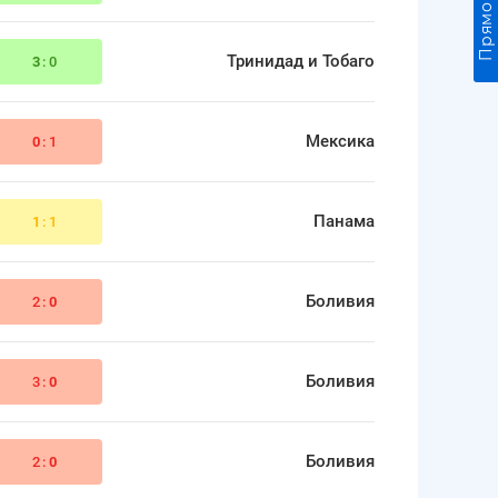
Тринидад и Тобаго
3
:0
Мексика
0
:1
Панама
1
:1
Боливия
2:
0
Боливия
3:
0
Боливия
2:
0