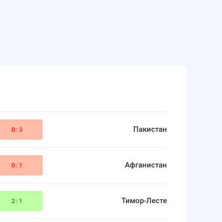
Пакистан
0
:3
Афганистан
0
:1
Тимор-Лесте
2
:1