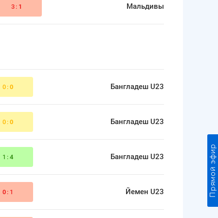
Мальдивы
3:
1
Бангладеш U23
0:
0
Бангладеш U23
0:
0
Прямой эфир
Бангладеш U23
1:
4
Йемен U23
0
:1