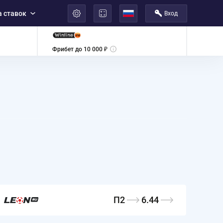
 ставок
Вход
العربية
Фрибет до 10 000 ₽
П2
6.44