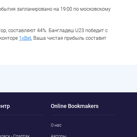
обытия запланировано на 19:00 по московскому
р, составляют 44%. Бангладеш U23 победит с
 конторе
1xBet
, Ваша чистая прибыль составит
ентр
Online Bookmakers
О нас
овск - Спартак
Авторы