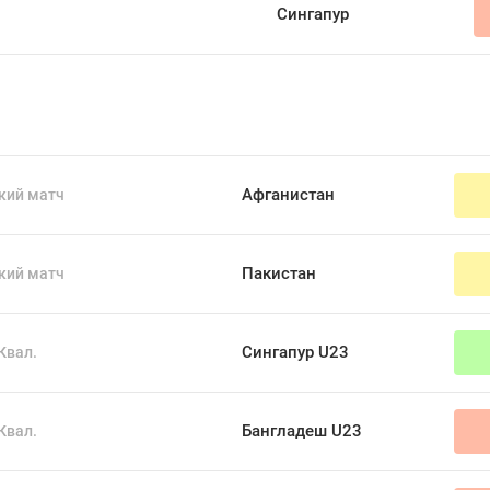
Сингапур
Афганистан
кий матч
Пакистан
кий матч
Сингапур U23
Квал.
Бангладеш U23
Квал.