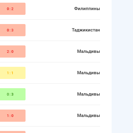
Филиппины
0
:2
Таджикистан
0
:3
Мальдивы
2:
0
Мальдивы
1:
1
Мальдивы
0:
3
Мальдивы
1:
0