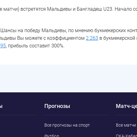
е матчи) встретятся Мальдивы и Бангладеш U23. Начало с
Шансы на победу Мальдивы, по мнению букмекерских конто
альдивы Вы можете с коэффициентом
2.263
в букмекерской
995
, прибыль составит 300%.
ы
Прогнозы
Матч-ц
Все прогнозы на спорт
Все матчи
Футбол
СКА-Хабар