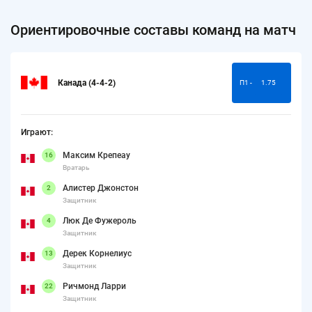
Ориентировочные составы команд на матч
Канада (4-4-2)
П1 -
1.75
Играют:
Максим Крепеау
16
Вратарь
Алистер Джонстон
2
Защитник
Люк Де Фужероль
4
Защитник
Дерек Корнелиус
13
Защитник
Ричмонд Ларри
22
Защитник