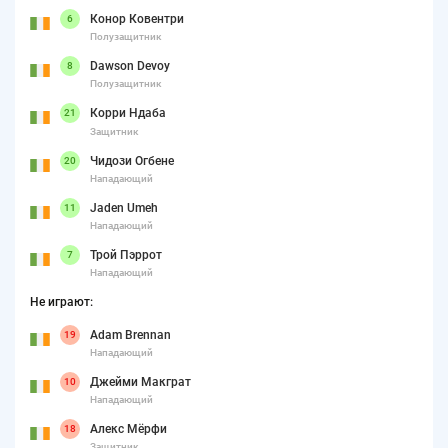
Конор Ковентри
6
Полузащитник
Dawson Devoy
8
Полузащитник
Корри Ндаба
21
Защитник
Чидози Огбене
20
Нападающий
Jaden Umeh
11
Нападающий
Трой Пэррот
7
Нападающий
Не играют:
Adam Brennan
19
Нападающий
Джейми Макграт
10
Нападающий
Алекс Мёрфи
18
Защитник