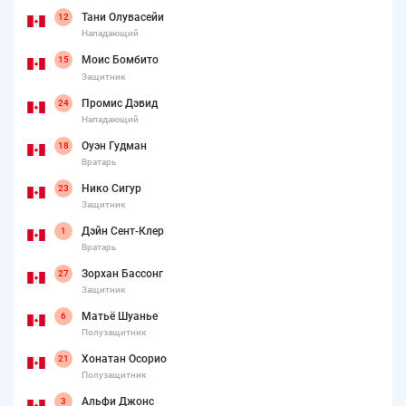
Тани Олувасейи
12
Нападающий
Моис Бомбито
15
Защитник
Промис Дэвид
24
Нападающий
Оуэн Гудман
18
Вратарь
Нико Сигур
23
Защитник
Дэйн Сент-Клер
1
Вратарь
Зорхан Бассонг
27
Защитник
Матьё Шуанье
6
Полузащитник
Хонатан Осорио
21
Полузащитник
Альфи Джонс
3