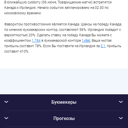
В ближайшую субботу (06 июня, Товарищеские матчи) встретятся
Канада и Ирландия. Начало события запланировано на 02:30 по
московскому времени.
Фаворитом противостояния является Канада. Шансы на победу Канада,
по мнению букмекерских контор, составляют 56%. Ирландия победит с
вероятностью 20%. Сделать ставку на победу Канада Вы можете с
коэффициентом
1.784
в букмекерской конторе
1xBet
, Ваша чистая
прибыль составит 78%. Если Вы поставите на Ирландия за
5.1
, прибыль
составит 410%.
Букмекеры
Прогнозы