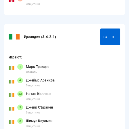
Защитник
Ирландия (3-4-2-1)
П2 -
5
Играют:
Марк Траверс
1
Вратарь
Джеймс Абанква
4
Защитник
Натан Коллинс
22
Защитник
Джейк О'Брайен
5
Защитник
Шимус Коулмен
2
Защитник