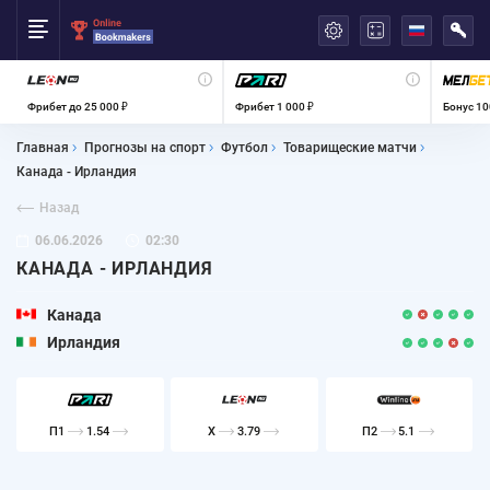
العربية
Фрибет до 25 000 ₽
Фрибет 1 000 ₽
Бонус 10
Главная
Прогнозы на спорт
Футбол
Товарищеские матчи
Канада - Ирландия
Назад
06.06.2026
02:30
КАНАДА - ИРЛАНДИЯ
Канада
Ирландия
П1
1.54
X
3.79
П2
5.1