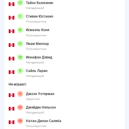
Тайон Бьюкенен
17
Нападающий
Стивен Юстакио
7
Полузащитник
Исмаэль Коне
8
Полузащитник
Лиам Миллар
11
Полузащитник
Ионафан Дэвид
10
Нападающий
Сайль Ларин
9
Нападающий
Не играют:
Джоэл Уотерман
5
Защитник
Джейден Нельсон
29
Нападающий
Натан-Дилан Салиба
25
Полузащитник