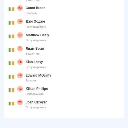
Conor Brann
23
Вратарь
Джо Ходже
14
Полузащитник
Matthew Healy
17
Полузащитник
Лиам Весы
3
Защитник
Kian Leavy
15
Полузащитник
Edward McGinty
16
Вратарь
Killian Phillips
12
Нападающий
Josh O'Dwyer
25
Полузащитник