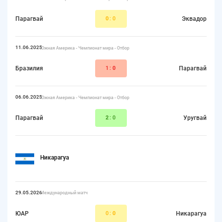
Парагвай
0
:0
Эквадор
11.06.2025
Южная Америка - Чемпионат мира - Отбор
Бразилия
1:
0
Парагвай
06.06.2025
Южная Америка - Чемпионат мира - Отбор
Парагвай
2
:0
Уругвай
Никарагуа
29.05.2026
Международный матч
ЮАР
0:
0
Никарагуа