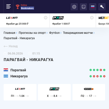
العربية
Фрибет до 25 000 ₽
Фрибет 1 000 ₽
Бонус 10
Главная
Прогнозы на спорт
Футбол
Товарищеские матчи
Парагвай - Никарагуа
Назад
06.06.2026
01:15
ПАРАГВАЙ - НИКАРАГУА
Парагвай
Никарагуа
П1
1.04
X
8.4
П2
17