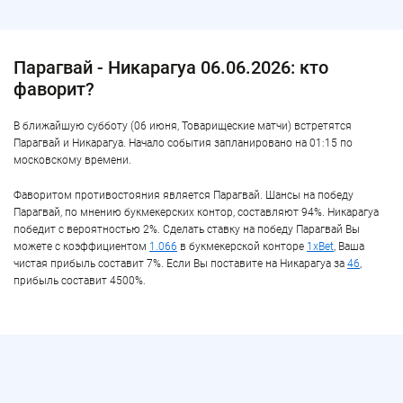
Парагвай - Никарагуа 06.06.2026: кто
фаворит?
В ближайшую субботу (06 июня, Товарищеские матчи) встретятся
Парагвай и Никарагуа. Начало события запланировано на 01:15 по
московскому времени.
Фаворитом противостояния является Парагвай. Шансы на победу
Парагвай, по мнению букмекерских контор, составляют 94%. Никарагуа
победит с вероятностью 2%. Сделать ставку на победу Парагвай Вы
можете с коэффициентом
1.066
в букмекерской конторе
1xBet
, Ваша
чистая прибыль составит 7%. Если Вы поставите на Никарагуа за
46
,
прибыль составит 4500%.