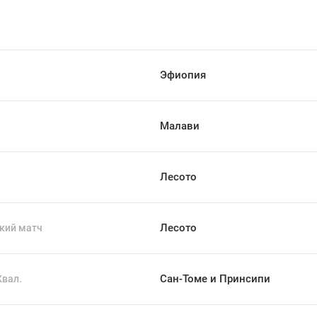
Эфиопия
Малави
Лесото
Лесото
кий матч
Сан-Томе и Принсипи
Квал.