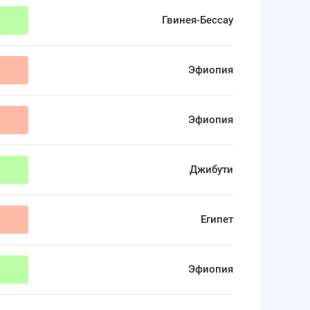
Гвинея-Бессау
0
Эфиопия
0
Эфиопия
0
Джибути
1
Египет
2
Эфиопия
2