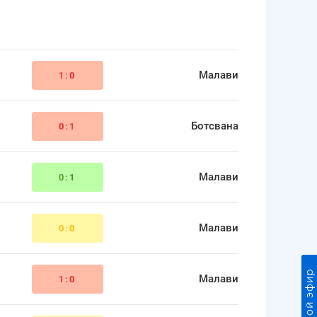
Малави
1:
0
Ботсвана
0
:1
Малави
0:
1
Малави
0:
0
Прямой эфир
Малави
1:
0