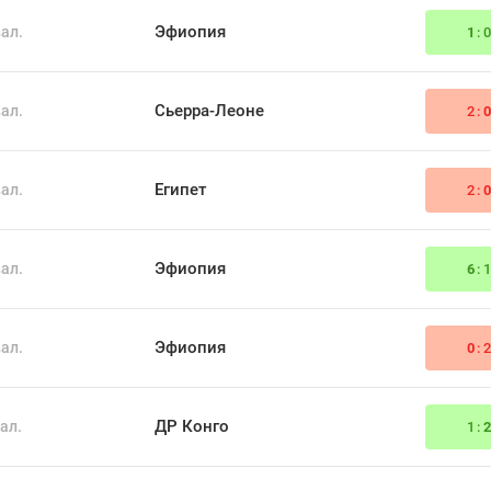
Эфиопия
ал.
1
:
Сьерра-Леоне
ал.
2:
Египет
ал.
2:
Эфиопия
ал.
6
:
Эфиопия
ал.
0
:
ДР Конго
ал.
1: