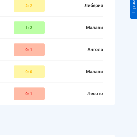
Либерия
2
:2
Малави
1:
2
Ангола
0
:1
Малави
0:
0
Лесото
0
:1