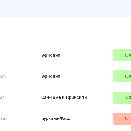
Эфиопия
1
:
Эфиопия
ал.
1
:
Сан-Томе и Принсипи
ал.
0:
Буркина-Фасо
ал.
3: