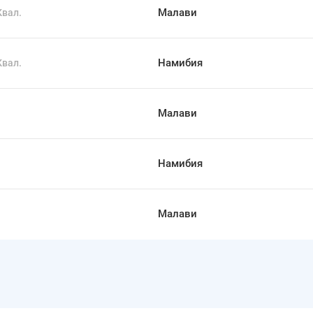
Малави
Квал.
Намибия
Квал.
Малави
Намибия
Малави