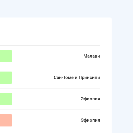
Малави
0
Сан-Томе и Принсипи
0
Эфиопия
3
Эфиопия
1