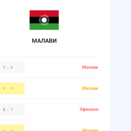
МАЛАВИ
Малави
1
:
0
Малави
0
:
0
Эфиопия
2
:
1
Малави
0
:
0