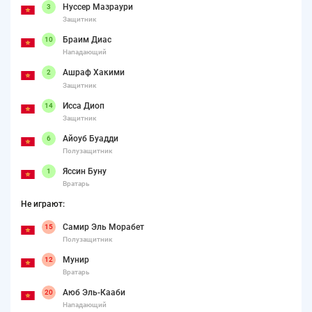
Нуссер Мазраури
3
Защитник
Браим Диас
10
Нападающий
Ашраф Хакими
2
Защитник
Исса Диоп
14
Защитник
Айоуб Буадди
6
Полузащитник
Яссин Буну
1
Вратарь
Не играют:
Самир Эль Морабет
15
Полузащитник
Мунир
12
Вратарь
Аюб Эль-Кааби
20
Нападающий