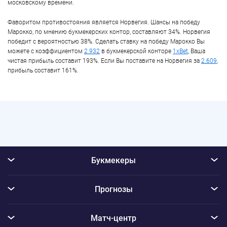
московскому времени.
Фаворитом противостояния является Норвегия. Шансы на победу
Марокко, по мнению букмекерских контор, составляют 34%. Норвегия
победит с вероятностью 38%. Сделать ставку на победу Марокко Вы
можете с коэффициентом
2.932
в букмекерской конторе
1xBet
, Ваша
чистая прибыль составит 193%. Если Вы поставите на Норвегия за
2.609
,
прибыль составит 161%.
Букмекеры
Прогнозы
Матч-центр