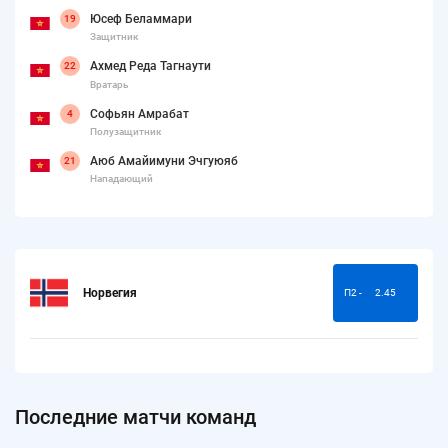
Юсеф Беламмари
19
Защитник
Ахмед Реда Тагнаути
22
Вратарь
Софьян Амрабат
4
Полузащитник
Аюб Амайимуни Эчгуюяб
21
Нападающий
Норвегия
П2 -
2.45
Последние матчи команд