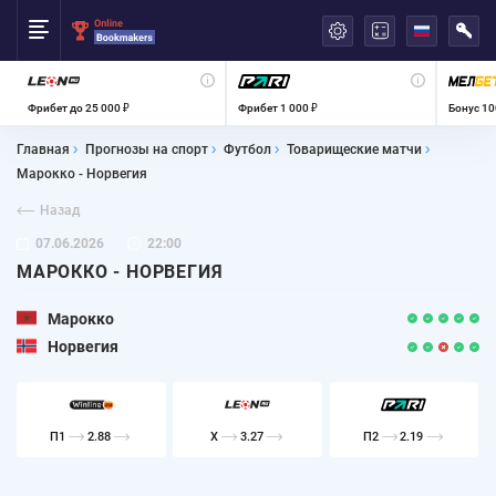
العربية
Фрибет до 25 000 ₽
Фрибет 1 000 ₽
Бонус 10
Главная
Прогнозы на спорт
Футбол
Товарищеские матчи
Марокко - Норвегия
Назад
07.06.2026
22:00
МАРОККО - НОРВЕГИЯ
Марокко
Норвегия
П1
2.88
X
3.27
П2
2.19