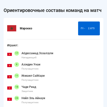
Ориентировочные составы команд на матч
Марокко
П1 -
2.875
Играют:
Абдессамад Эззалзули
17
Нападающий
Аззедин Унаи
8
Полузащитник
Исмаил Сайбари
11
Полузащитник
Чади Риад
18
Защитник
Нейл Эль Айнауи
24
Полузащитник