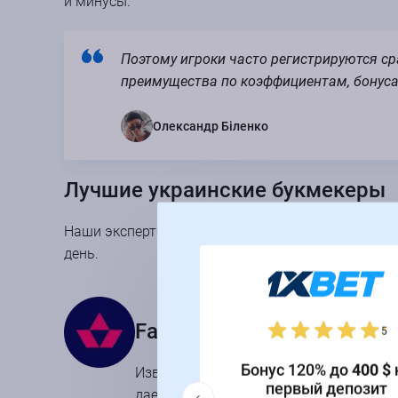
и минусы.
Поэтому игроки часто регистрируются ср
преимущества по коэффициентам, бонуса
Олександр Біленко
Лучшие украинские букмекеры
Наши эксперты просмотрели все букмекерские ко
день.
Favbet
4.8
5
Бонус 120% до
400 $
Известная украинская БК, принимающая
первый депозит
дает игрокам
100% к первому пополнен