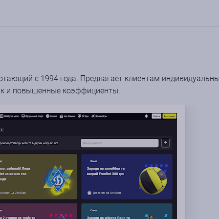
отающий с 1994 года. Предлагает клиентам индивидуальн
бэк и повышенные коэффициенты.