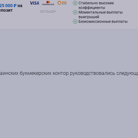
Стабильно высокие
25 000 ₽
на
коэффициенты
епозит
БОЛЬШЕ
Моментальные выплаты
выигрышей
Безкомиссионные выплаты
раинских букмекерских контор руководствовались следую