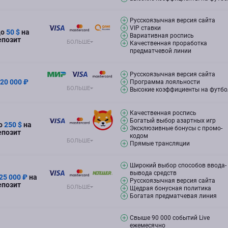
Русскоязычная версия сайта
VIP ставки
до
50 $
на
Вариативная роспись
епозит
БОЛЬШЕ
Качественная проработка
предматчевой линии
Русскоязычная версия сайта
о
20 000 ₽
Программа лояльности
БОЛЬШЕ
Высокие коэффициенты на футбо
Качественная роспись
Богатый выбор азартных игр
до
250 $
на
Эксклюзивные бонусы с промо-
епозит
кодом
БОЛЬШЕ
Прямые трансляции
Широкий выбор способов ввода-
вывода средств
25 000 ₽
на
Русскоязычная версия сайта
епозит
БОЛЬШЕ
Щедрая бонусная политика
Богатая предматчевая линия
Свыше 90 000 событий Live
ежемесячно