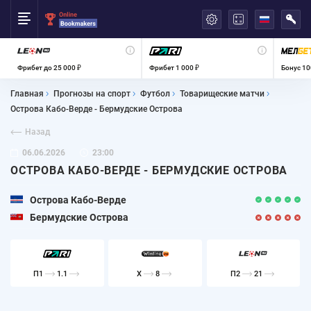
العربية
Фрибет до 25 000 ₽
Фрибет 1 000 ₽
Бонус 10
Главная
Прогнозы на спорт
Футбол
Товарищеские матчи
Острова Кабо-Верде - Бермудские Острова
Назад
06.06.2026
23:00
ОСТРОВА КАБО-ВЕРДЕ - БЕРМУДСКИЕ ОСТРОВА
Острова Кабо-Верде
Бермудские Острова
П1
1.1
X
8
П2
21