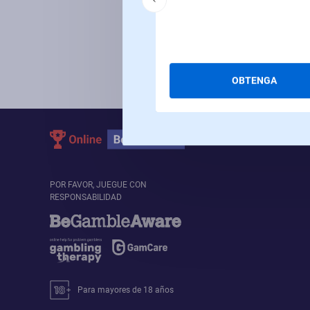
CÓDIGO PROMOCIONAL
ONCASH
OBTENGA
OBTENGA
POR FAVOR, JUEGUE CON
RESPONSABILIDAD
Para mayores de 18 años