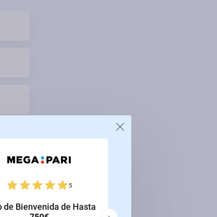
tre
 Al
cciona
sas de
5
 y
 de Bienvenida de Hasta
Bono 100% hasta
1
750€