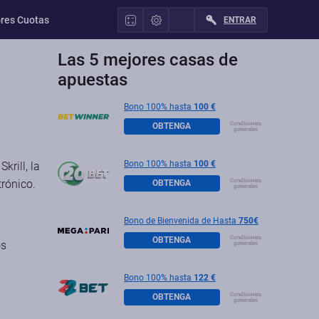
res Cuotas
ENTRAR
nte:
Las 5 mejores casas de
apuestas
Bono 100% hasta
100 €
Condiciones
OBTENGA
generales
Bono 100% hasta
100 €
rill, la
Condiciones
trónico.
OBTENGA
generales
Bono de Bienvenida de Hasta
750€
Condiciones
OBTENGA
os
generales
Bono 100% hasta
122 €
Condiciones
OBTENGA
generales