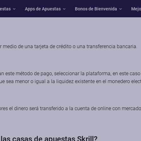
estas
Apps de Apuestas
Bonos de Bienvenida
Mejo
e apuestas que aceptan Skrill como método de pago es el siguie
or medio de una tarjeta de crédito o una transferencia bancaria.
 este método de pago, seleccionar la plataforma, en este caso Sk
e sea menor o igual a la liquidez existente en el monedero elec
res el dinero será transferido a la cuenta de online con mercad
las casas de apuestas Skrill?