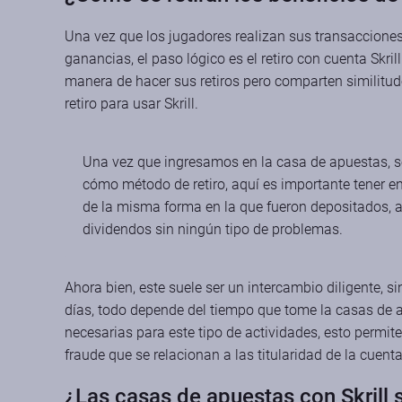
Una vez que los jugadores realizan sus transacciones
ganancias, el paso lógico es el retiro con cuenta Skri
manera de hacer sus retiros pero comparten similitu
retiro para usar Skrill.
Una vez que ingresamos en la casa de apuestas, se
cómo método de retiro, aquí es importante tener en
de la misma forma en la que fueron depositados, as
dividendos sin ningún tipo de problemas.
Ahora bien, este suele ser un intercambio diligente, 
días, todo depende del tiempo que tome la casas de 
necesarias para este tipo de actividades, esto permi
fraude que se relacionan a las titularidad de la cuent
¿Las casas de apuestas con Skrill