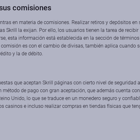
 sus comisiones
tras en materia de comisiones. Realizar retiros y depósitos en 
rill la exijan. Por ello, los usuarios tienen la tarea de recibir
rse, esta información está establecida en la sección de términos
rá comisión es con el cambio de divisas, también aplica cuando s
édito y la de débito.
stas que aceptan Skrill páginas con cierto nivel de seguridad a
o un método de pago con gran aceptación, que además cuenta con
eino Unido, lo que se traduce en un monedero seguro y confiabl
s casinos e incluso realizar compras en tiendas físicas que teng