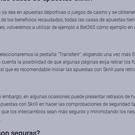
 ya sea en apuestas deportivas o juegos de casino y se obtiene
ll de los beneficios recaudados, todas las casas de apuestas tie
des, volveremos a utilizar de ejemplo a Bet365 cómo ejemplo en
leccionaremos la pestaña “Transferir”, eligiendo una vez más Sk
 cuenta la posibilidad de que algunas páginas exija retirar los 
í que es recomendable iniciar las apuestas con Skrill para retir
sin embargo, en algunas ocasiones puede presentar retrasos de h
apuestas con Skrill en hacer las comprobaciones de seguridad t
te que los intercambios sean más seguros y minimizando los rie
a.
 son seguras?