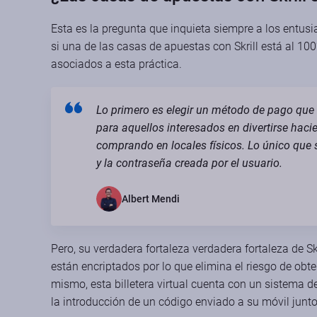
Esta es la pregunta que inquieta siempre a los entusia
si una de las casas de apuestas con Skrill está al 10
asociados a esta práctica.
Lo primero es elegir un método de pago que n
para aquellos interesados en divertirse haci
comprando en locales físicos. Lo único que s
y la contraseña creada por el usuario.
Albert Mendi
Pero, su verdadera fortaleza verdadera fortaleza de Sk
están encriptados por lo que elimina el riesgo de obt
mismo, esta billetera virtual cuenta con un sistema d
la introducción de un código enviado a su móvil junto