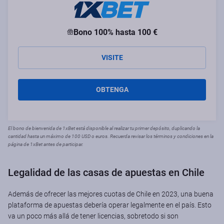
Bono 100% hasta
100 €
VISITE
OBTENGA
El bono de bienvenida de 1xBet está disponible al realizar tu primer depósito, duplicando la
cantidad hasta un máximo de 100 USD o euros. Recuerda revisar los términos y condiciones en la
página de 1xBet antes de participar.
Legalidad de las casas de apuestas en Chile
Además de ofrecer las mejores cuotas de Chile en 2023, una buena
plataforma de apuestas debería operar legalmente en el país. Esto
va un poco más allá de tener licencias, sobretodo si son