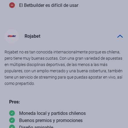
El Betbuilder es difícil de usar
Rojabet
Rojabet no es tan conocida internacionalmente porque es chilena,
pero tiene muy buenas cuotas. Con una gran variedad de apuestas
en múltiples disciplinas deportivas, de las menos a las más
populares, con un amplio mercado y una buena cobertura, también
tiene un servicio de streaming para que puedas apostar en vivo, así
como prepartido.
Pros:
Moneda local y partidos chilenos
Buenos premios y promociones
Diseño amigable