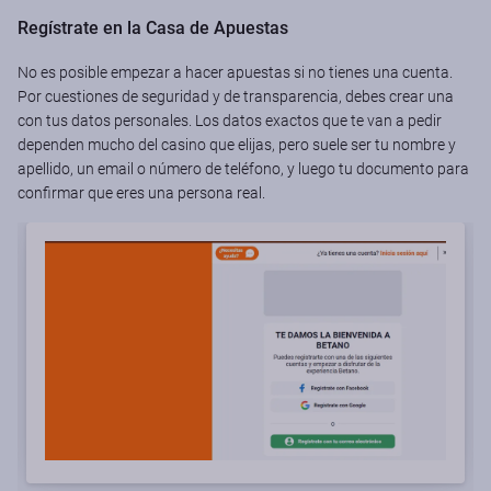
Regístrate en la Casa de Apuestas
No es posible empezar a hacer apuestas si no tienes una cuenta.
Por cuestiones de seguridad y de transparencia, debes crear una
con tus datos personales. Los datos exactos que te van a pedir
dependen mucho del casino que elijas, pero suele ser tu nombre y
apellido, un email o número de teléfono, y luego tu documento para
confirmar que eres una persona real.