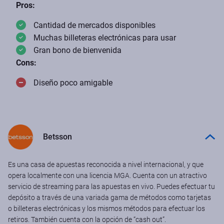
Pros:
Cantidad de mercados disponibles
Muchas billeteras electrónicas para usar
Gran bono de bienvenida
Cons:
Diseño poco amigable
Betsson
Es una casa de apuestas reconocida a nivel internacional, y que
opera localmente con una licencia MGA. Cuenta con un atractivo
servicio de streaming para las apuestas en vivo. Puedes efectuar tu
depósito a través de una variada gama de métodos como tarjetas
o billeteras electrónicas y los mismos métodos para efectuar los
retiros. También cuenta con la opción de “cash out”.