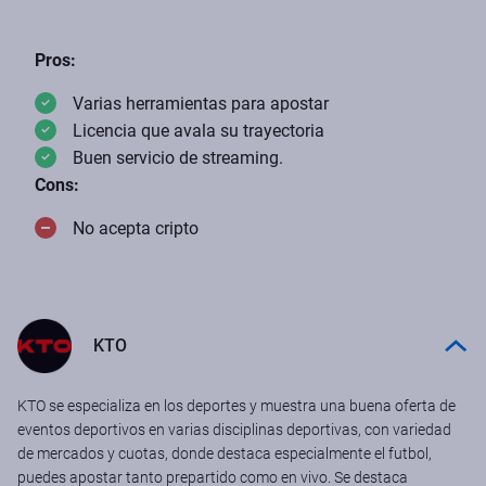
Pros:
Varias herramientas para apostar
Licencia que avala su trayectoria
Buen servicio de streaming.
Cons:
No acepta cripto
KTO
KTO se especializa en los deportes y muestra una buena oferta de
eventos deportivos en varias disciplinas deportivas, con variedad
de mercados y cuotas, donde destaca especialmente el futbol,
puedes apostar tanto prepartido como en vivo. Se destaca