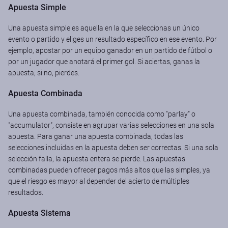
Apuesta Simple
Una apuesta simple es aquella en la que seleccionas un único
evento o partido y eliges un resultado específico en ese evento. Por
ejemplo, apostar por un equipo ganador en un partido de fútbol o
por un jugador que anotará el primer gol. Si aciertas, ganas la
apuesta; si no, pierdes.
Apuesta Combinada
Una apuesta combinada, también conocida como "parlay" o
"accumulator", consiste en agrupar varias selecciones en una sola
apuesta. Para ganar una apuesta combinada, todas las
selecciones incluidas en la apuesta deben ser correctas. Si una sola
selección falla, la apuesta entera se pierde. Las apuestas
combinadas pueden ofrecer pagos más altos que las simples, ya
que el riesgo es mayor al depender del acierto de múltiples
resultados.
Apuesta Sistema