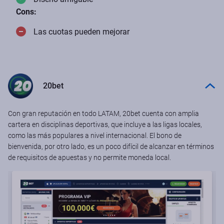
Cons:
Las cuotas pueden mejorar
20bet
Con gran reputación en todo LATAM, 20bet cuenta con amplia
cartera en disciplinas deportivas, que incluye a las ligas locales,
como las más populares a nivel internacional. El bono de
bienvenida, por otro lado, es un poco difícil de alcanzar en términos
de requisitos de apuestas y no permite moneda local.