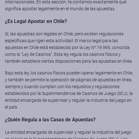
internacionales. En esta sección, te contamos exactamente qué
significa apostar legalmente en el mundo de las apuestas.
¿Es Legal Apostar en Chile?
Sí, las apuestas son legales en Chile, pero existen regulaciones
específicas que rigen esta actividad. El marco legal para las
apuestas en Chile está establecido por la Ley N° 19.995, conocida
como la "Ley de Casinos". Esta ley regula los casinos físicos y
también establece ciertas disposiciones para las apuestas en línea.
Bajo esta ley, los casinos físicos pueden operar legalmente en Chile,
y también se permite la operación de páginas de apuestas en línea,
siempre y cuando cumplan con los requisitos y regulaciones
establecidos por la Superintendencia de Casinos de Juego (SCJ), la
entidad encargada de supervisar y regular la industria del juego en
el país.
¿Quién Regula a las Casas de Apuestas?
La entidad encargada de supervisar y regular la industria del juego
en el país es la Superintendencia de Casinos de Juego (SCJ). Los