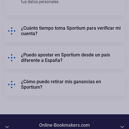
tus datos personales.
¿Cuánto tiempo toma Sportium para verificar mi
cuenta?
La verificación de la cuenta puede tardar hasta 72 horas
después de que hayas enviado todos los documentos
necesarios.
¿Puedo apostar en Sportium desde un país
diferente a España?
Sportium está dirigido principalmente a jugadores en España.
No obstante, si te encuentras en otro país donde Sportium es
legal, puedes realizar tus apuestas.
¿Cómo puedo retirar mis ganancias en
Sportium?
Puedes retirar tus ganancias en Sportium a través de los
diferentes métodos de pago disponibles como tarjetas de
crédito/débito, transferencia bancaria, o PayPal.
Online-Bookmakers.com