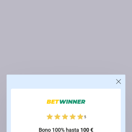
5
Bono 100% hasta
100 €