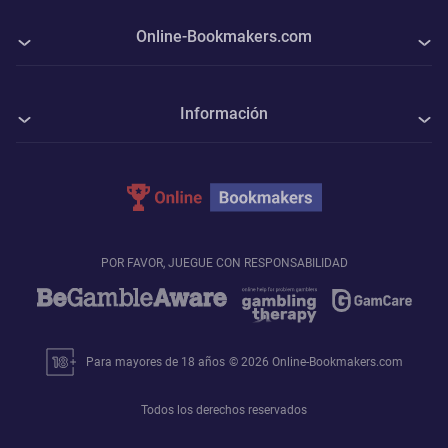
Online-Bookmakers.com
Sobre Nosotros
Información
Authors
Política de privacidad
Contactos
Juego Responsable
Política de Cookies
POR FAVOR, JUEGUE CON RESPONSABILIDAD
Para mayores de 18 años
© 2026 Online-Bookmakers.com
Todos los derechos reservados