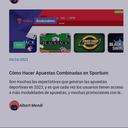
Info
04/24/2023
Cómo Hacer Apuestas Combinadas en Sportium
Son muchas las expectativas que generan las apuestas
deportivas en 2023, y es que cada vez los usuarios tienen acceso
a más modalidades de apuestas, y muchas promociones con las
qué...
Albert Mendi