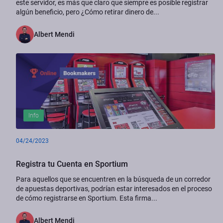
este servidor, es más que claro que siempre es posible registrar
algún beneficio, pero ¿Cómo retirar dinero de...
Albert Mendi
Info
04/24/2023
Registra tu Cuenta en Sportium
Para aquellos que se encuentren en la búsqueda de un corredor
de apuestas deportivas, podrían estar interesados en el proceso
de cómo registrarse en Sportium. Esta firma...
Albert Mendi