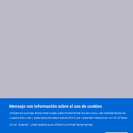
Mensaje con información sobre el uso de cookies
Utilizamos cookies, entre otras cosas, para implementar los servicios y las características de
nuestro sitio web y para recopilar datos sobre cómo los visitantes interactúan con él. Al hacer
Leer más
clic en "Aceptar", usted acepta que utilicemos dichas herramientas.