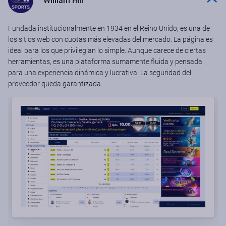
William Hill
Fundada institucionalmente en 1934 en el Reino Unido, es una de
los sitios web con cuotas más elevadas del mercado. La página es
ideal para los que privilegian lo simple. Aunque carece de ciertas
herramientas, es una plataforma sumamente fluida y pensada
para una experiencia dinámica y lucrativa. La seguridad del
proveedor queda garantizada.