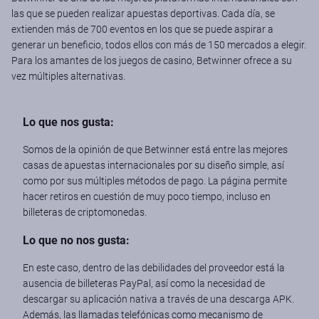
las que se pueden realizar apuestas deportivas. Cada día, se
extienden más de 700 eventos en los que se puede aspirar a
generar un beneficio, todos ellos con más de 150 mercados a elegir.
Para los amantes de los juegos de casino, Betwinner ofrece a su
vez múltiples alternativas.
Lo que nos gusta:
Somos de la opinión de que Betwinner está entre las mejores
casas de apuestas internacionales por su diseño simple, así
como por sus múltiples métodos de pago. La página permite
hacer retiros en cuestión de muy poco tiempo, incluso en
billeteras de criptomonedas.
Lo que no nos gusta:
En este caso, dentro de las debilidades del proveedor está la
ausencia de billeteras PayPal, así como la necesidad de
descargar su aplicación nativa a través de una descarga APK.
Además, las llamadas telefónicas como mecanismo de