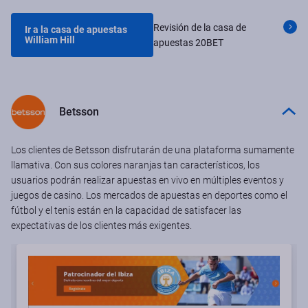
Revisión de la casa de
Ir a la casa de apuestas
William Hill
apuestas 20BET
Betsson
Los clientes de Betsson disfrutarán de una plataforma sumamente
llamativa. Con sus colores naranjas tan característicos, los
usuarios podrán realizar apuestas en vivo en múltiples eventos y
juegos de casino. Los mercados de apuestas en deportes como el
fútbol y el tenis están en la capacidad de satisfacer las
expectativas de los clientes más exigentes.