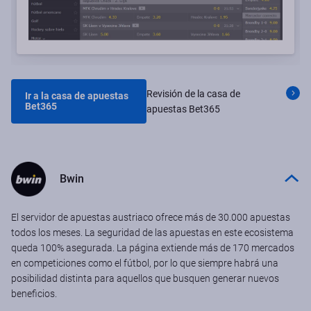
Revisión de la casa de
Ir a la casa de apuestas
Bet365
apuestas Bet365
Bwin
El servidor de apuestas austriaco ofrece más de 30.000 apuestas
todos los meses. La seguridad de las apuestas en este ecosistema
queda 100% asegurada. La página extiende más de 170 mercados
en competiciones como el fútbol, por lo que siempre habrá una
posibilidad distinta para aquellos que busquen generar nuevos
beneficios.