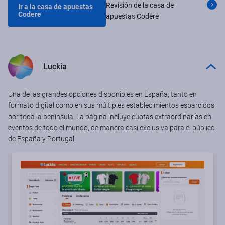
Revisión de la casa de
Ir a la casa de apuestas
Codere
apuestas Codere
Luckia
Una de las grandes opciones disponibles en España, tanto en
formato digital como en sus múltiples establecimientos esparcidos
por toda la península. La página incluye cuotas extraordinarias en
eventos de todo el mundo, de manera casi exclusiva para el público
de España y Portugal.