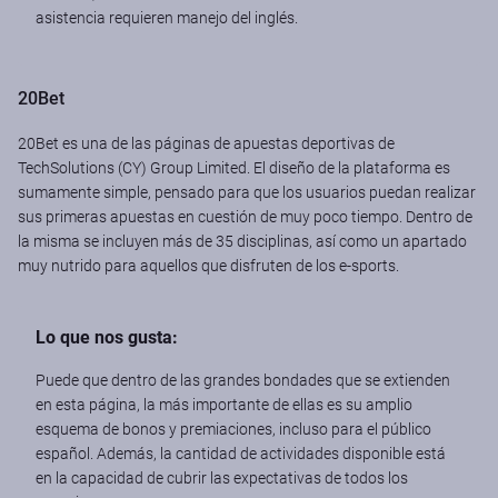
asistencia requieren manejo del inglés.
20Bet
20Bet es una de las páginas de apuestas deportivas de
TechSolutions (CY) Group Limited. El diseño de la plataforma es
sumamente simple, pensado para que los usuarios puedan realizar
sus primeras apuestas en cuestión de muy poco tiempo. Dentro de
la misma se incluyen más de 35 disciplinas, así como un apartado
muy nutrido para aquellos que disfruten de los e-sports.
Lo que nos gusta:
Puede que dentro de las grandes bondades que se extienden
en esta página, la más importante de ellas es su amplio
esquema de bonos y premiaciones, incluso para el público
español. Además, la cantidad de actividades disponible está
en la capacidad de cubrir las expectativas de todos los