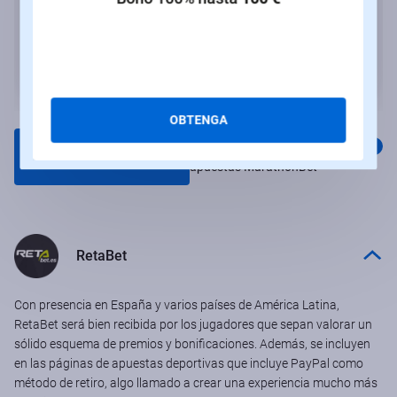
OBTENGA
Revisión de la casa de
Ir a la casa de apuestas
MarathonBet
apuestas MarathonBet
RetaBet
Con presencia en España y varios países de América Latina,
RetaBet será bien recibida por los jugadores que sepan valorar un
sólido esquema de premios y bonificaciones. Además, se incluyen
en las páginas de apuestas deportivas que incluye PayPal como
método de retiro, algo llamado a crear una experiencia mucho más