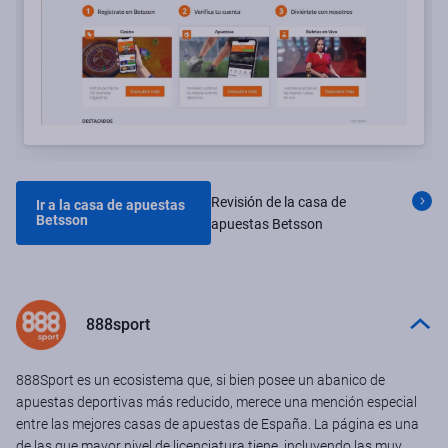
Revisión de la casa de
Ir a la casa de apuestas
Betsson
apuestas Betsson
888sport
888Sport es un ecosistema que, si bien posee un abanico de
apuestas deportivas más reducido, merece una mención especial
entre las mejores casas de apuestas de España. La página es una
de las que mayor nivel de licenciatura tiene, incluyendo las muy