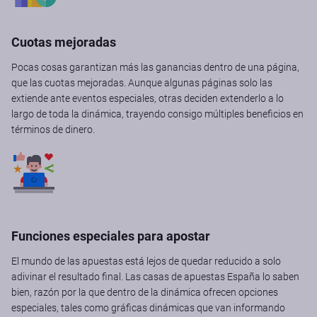
Cuotas mejoradas
Pocas cosas garantizan más las ganancias dentro de una página,
que las cuotas mejoradas. Aunque algunas páginas solo las
extiende ante eventos especiales, otras deciden extenderlo a lo
largo de toda la dinámica, trayendo consigo múltiples beneficios en
términos de dinero.
Funciones especiales para apostar
El mundo de las apuestas está lejos de quedar reducido a solo
adivinar el resultado final. Las casas de apuestas España lo saben
bien, razón por la que dentro de la dinámica ofrecen opciones
especiales, tales como gráficas dinámicas que van informando