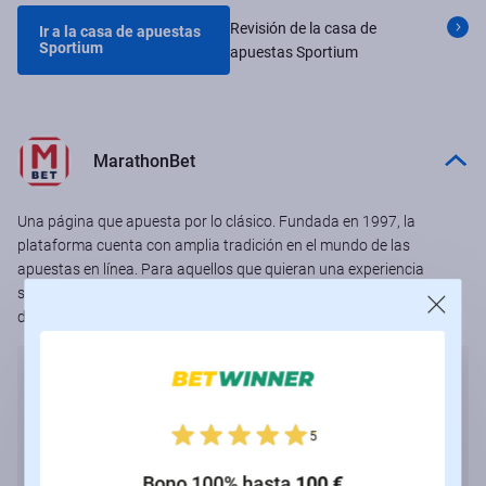
Revisión de la casa de
Ir a la casa de apuestas
Sportium
apuestas Sportium
MarathonBet
Una página que apuesta por lo clásico. Fundada en 1997, la
plataforma cuenta con amplia tradición en el mundo de las
apuestas en línea. Para aquellos que quieran una experiencia
simple y rápida, sin dejar de lado la comodidad, MarathonBet
destaca entre las casas de apuestas de España.
5
Bono 100% hasta
100 €