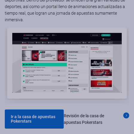
deportes, así como un portal lleno de animaciones actualizadas a
tiempo real, que logran una jornada de apuestas sumamente
inmersiva.
Revisión de la casa de
Ir a la casa de apuestas
Pokerstars
apuestas Pokerstars