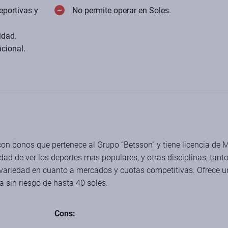
eportivas y
No permite operar en Soles.
idad.
acional.
con bonos que pertenece al Grupo “Betsson” y tiene licencia de
idad de ver los deportes mas populares, y otras disciplinas, tanto
 variedad en cuanto a mercados y cuotas competitivas. Ofrece 
 sin riesgo de hasta 40 soles.
Cons: