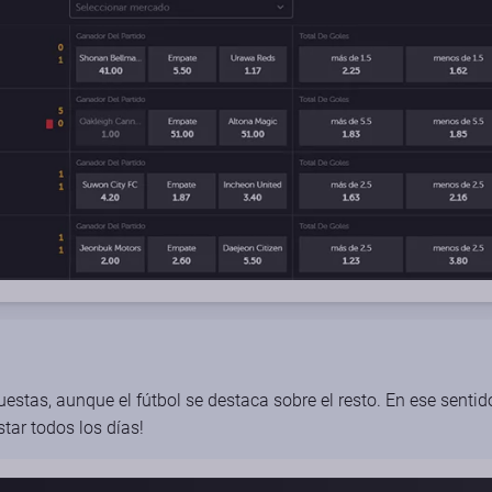
stas, aunque el fútbol se destaca sobre el resto. En ese sentido
tar todos los días!