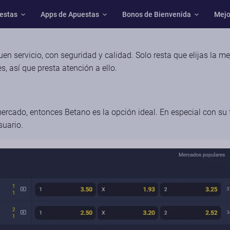
estas en Perú.
estas
Apps de Apuestas
Bonos de Bienvenida
Mejo
en servicio, con seguridad y calidad. Solo resta que elijas la me
s, así que presta atención a ello.
ercado, entonces Betano es la opción ideal. En especial con su
suario.