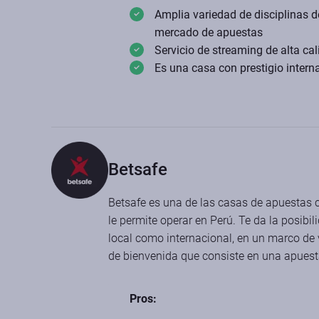
Amplia variedad de disciplinas d
mercado de apuestas
Servicio de streaming de alta cal
Es una casa con prestigio intern
Betsafe
Betsafe es una de las casas de apuestas 
le permite operar en Perú. Te da la posibil
local como internacional, en un marco de
de bienvenida que consiste en una apuesta
Pros: