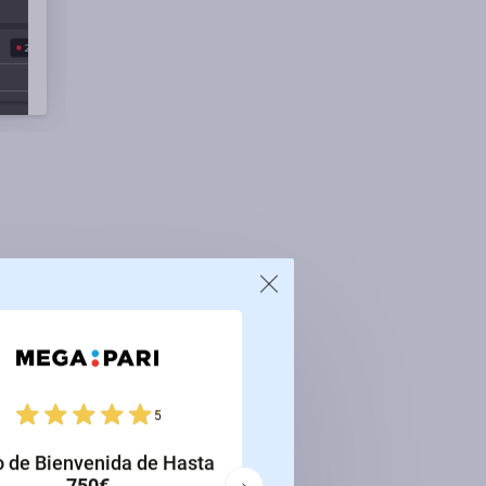
Gaming
5
 de Bienvenida de Hasta
Bono 100% hasta
1
750€