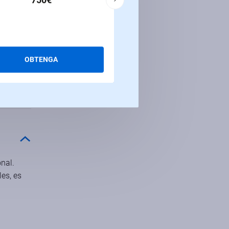
OBTENGA
OBTENGA
nal.
es, es