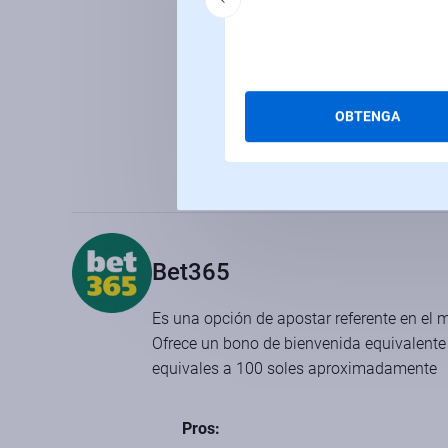
Pros:
CÓDIGO PROMOCIONAL
ONCASH
Un buen bono de bienvenida.
Ofrece servicio de streaming.
Gran variedad de mercado de ap
OBTENGA
OBTENGA
cuotas competitivas.
Bet365
Es una opción de apostar referente en el 
Ofrece un bono de bienvenida equivalente 
equivales a 100 soles aproximadamente
Pros: