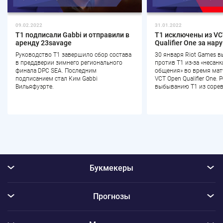
09.02.2022
31.01.2022
T1 подписали Gabbi и отправили в
T1 исключены из VC
аренду 23savage
Qualifier One за на
Руководство T1 завершило сбор состава
30 января Riot Games 
в преддверии зимнего регионального
против T1 из-за «неса
финала DPC SEA. Последним
общения» во время мат
подписанием стал Ким Gabbi
VCT Open Qualifier One.
Вильяфуэрте.
выбыванию T1 из сорев
Букмекеры
Прогнозы