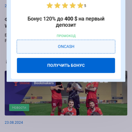
5
26.08.2024
Бонус 120% до
400 $
на первый
Фрибеты до 250 000 рублей за ставки на РПЛ от БК
депозит
Winline
Букмекер Winline подарит бесплатные ставки за пари на игры
ПРОМОКОД
Российской Премьер-лиги.
ONCASH
Марья Коробач
ПОЛУЧИТЬ БОНУС
Новости
23.08.2024