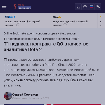
Бонус 120% до
400 $
на первый
Бонус 100% до
250 $
на первый
Бону
депозит
депозит
перв
Online-Bookmakers.com
Новости спорта и букмекеров
T1 подписал контракт с QO в качестве аналитика Dota 2
T1 подписал контракт с QO в качестве
аналитика Dota 2
T1 продолжает оставаться наиболее вероятным
претендентом на победу в Dota Pro Circuit 2022 года, в
настоящее время занимая второе место в региональной лиге
Юго-Восточной Азии. Организация надеется закрепить свой
успех, наняв легенду региона, Кима QO Сун Ёпа в качестве
аналитика.
Сергей Семенов
Обновлено: 14 января 2022