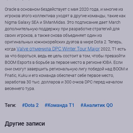
Oracle в основном бездействует с мая 2020 года, и многие из
игроков этого коллектива уходят в другие команды, такие как
Nigma Galaxy SEA и 5ManMidas. Это подписание дает March
дополнительную поддержку при разработке стратегий для
своих игроков, а также снова объединяет один из
оригинальных южнокорейских дуэтов в мире Dota 2. Теперь,
Valve отменила DPC Winter Tour Major
когда
2022, T1 есть
за что бороться, ведь ее цель состоит в том, чтобы превзойти
BOOM Esports в борьбе за первое место в регионе ЮВА. Если
они смогут завершить региональную лигу победой над BOOM и
Fnatic, Kuku и его команда обеспечат себе первое место,
заработав 30 тыс. долларов и 300 очков DPC перед началом
весеннего тура.
Теги:
#Dota 2
#Команда T1
#Аналитик QO
Другие записи