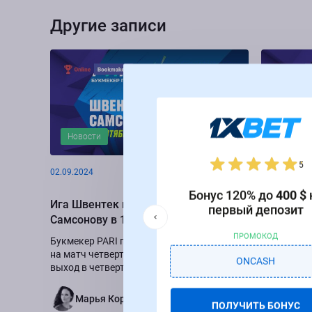
Другие записи
Новости
Новости
4.8
5
02.09.2024
29.08.2024
Бонус 120% до
400 $
Ига Швентек победит Людмилу
VIP-биле
первый депозит
Самсонову в 1/8 финала US Open
«Краснод
ПРОМОКОД
Букмекер PARI предлагает лучшие ставки
Букмекер 
на матч четвертого круга US Open за
партнера 
ONCASH
выход в четвертьфинал.
анонсиров
центральну
Премьер-Ли
Марья Коробач
Марь
ПОЛУЧИТЬ БОНУС
ПОЛУЧИТЬ БОНУС