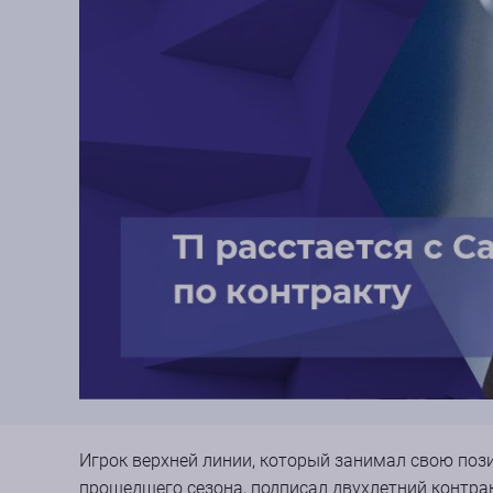
Игрок верхней линии, который занимал свою поз
прошедшего сезона, подписал двухлетний контрак