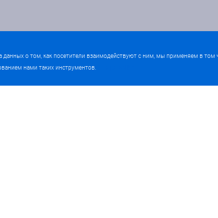
ра данных о том, как посетители взаимодействуют с ним, мы применяем в том 
Подробнее
зованием нами таких инструментов.
Прогнозы
Матч-ц
Все прогнозы на спорт
Все матчи