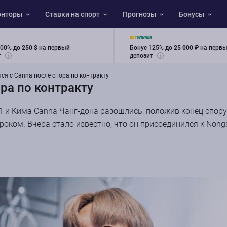
онторы
Ставки на спорт
Прогнозы
Бонусы
100% до
250 $
на первый
Бонус 125% до
25 000 ₽
на перв
т
депозит
тся с Canna после спора по контракту
ора по контракту
1 и Кима Canna Чанг-дона разошлись, положив конец спору
роком. Вчера стало известно, что он присоединился к Nong