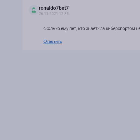
ronaldo7bet7
26.11.2021 12:35
сколько ему лет, кто знает? за киберспортом не
Ответить