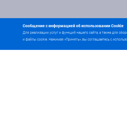
Сообщение с информацией об использовании Cookie
Для реализации услуг и функций нашего сайта, а также для сбо
и файлы cookie. Нажимая «Принять», вы соглашаетесь с исполь
Букмекеры
1xBet
ПРИ ПРИЗНАКАХ ЗАВИСИМОСТИ