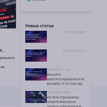
Новые статьи
25.11.2023 19:57
К
26.10.2023 20:10
ерального
 на
30.09.2023 11:00
годовщины
Весной я
зарегистрировался в бк
винлайн. И тут мне через
10 мин звонит оператор
теле 2 с просьбой
13.09.2023 19:04
подтвердить
На этой странице вы
паспортные данные в
можете безопасно
самом теле. Есть ли...
скачать официальное