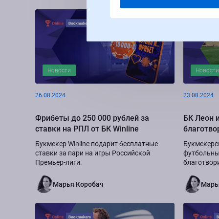
Новости
Новости
26.08.2024
23.08.2024
Фрибеты до 250 000 рублей за
БК Леон и
ставки на РПЛ от БК Winline
благотво
Букмекер Winline подарит бесплатные
Букмекерск
ставки за пари на игры Российской
футбольны
Премьер-лиги.
благотвор
кошке живе
поиск хоз
Марья Коробач
Марь
"Золотое се