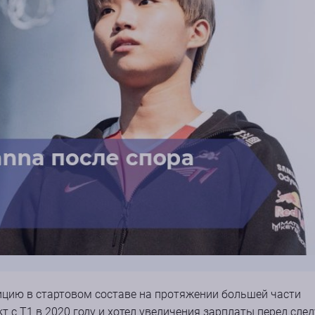
ицию в стартовом составе на протяжении большей части
т с T1 в 2020 году и хотел увеличения зарплаты перед сл