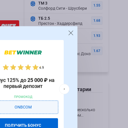
ТМ 3
1.55
Солфорд Сити - Шрусбери
ТБ 2.5
1.68
Престон - Хаддерсфилд
ТМ 2.5
1.93
КПР - Миллуолл
ТБ 2.5
1.67
Норвич - Милтон Кинс Донз
ВСЕ ПРОГНОЗЫ
4.9
4
ус 125% до
25 000 ₽
на
Фрибеты до
20 00
 “Интер”
первый депозит
Последние комментарии
т
ПРОМОКОД
ПРОМОКОД
02.04.2026 15:47
рибеты
Марафон
ONBCOM
ONB
Годная контора, ставил несколько
ии А
раз, все нормально. Потом...
нта”.
ПОЛУЧИТЬ БОНУС
ПОЛУЧИТЬ БОНУ
Антон