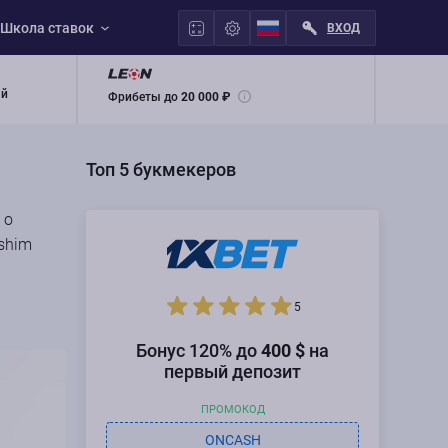
Школа ставок
ВХОД
ый
Фрибеты до
20 000 ₽
Топ 5 букмекеров
 о
shim
5
Бонус 120% до
400 $
на
первый депозит
ПРОМОКОД
ONCASH