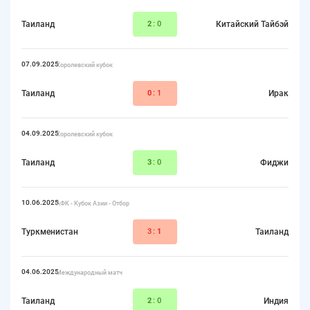
Таиланд
2
:0
Китайский Тайбэй
07.09.2025
Королевский кубок
Таиланд
0
:1
Ирак
04.09.2025
Королевский кубок
Таиланд
3
:0
Фиджи
10.06.2025
АФК - Кубок Азии - Отбор
Туркменистан
3:
1
Таиланд
04.06.2025
Международный матч
Таиланд
2
:0
Индия