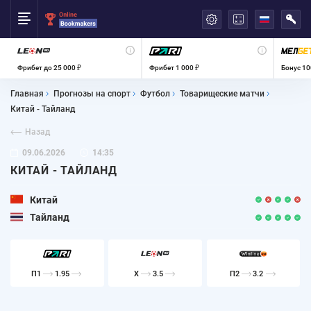
العربية
Фрибет до 25 000 ₽
Фрибет 1 000 ₽
Бонус 10
Главная
Прогнозы на спорт
Футбол
Товарищеские матчи
Китай - Тайланд
Назад
09.06.2026
14:35
КИТАЙ - ТАЙЛАНД
Китай
Тайланд
П1
1.95
X
3.5
П2
3.2