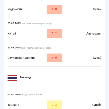
Индонезия
1:
0
Китай
25.03.2025
Азия - Чемпионат мира - Отбор
Китай
0
:2
Австралия
20.03.2025
Азия - Чемпионат мира - Отбор
Саудовская Аравия
1:
0
Китай
Тайланд
05.06.2026
Международный матч
Таиланд
2
:2
Кувейт