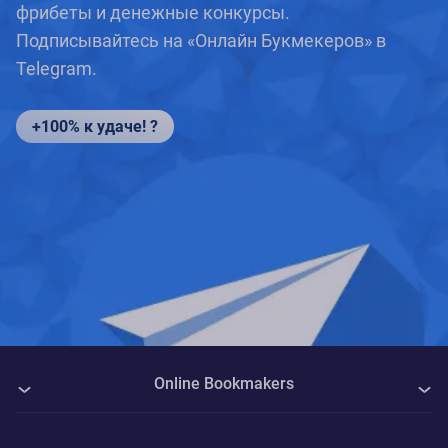
фрибеты и денежные конкурсы.
Подписывайтесь на «Онлайн Букмекеров» в
Telegram.
+100% к удаче! ?
Online Bookmakers
О нас