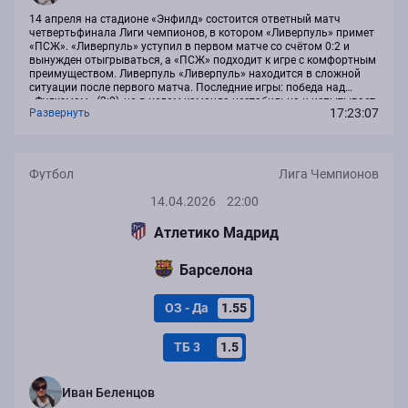
14 апреля на стадионе «Энфилд» состоится ответный матч
четвертьфинала Лиги чемпионов, в котором «Ливерпуль» примет
«ПСЖ». «Ливерпуль» уступил в первом матче со счётом 0:2 и
вынужден отыгрываться, а «ПСЖ» подходит к игре с комфортным
преимуществом. Ливерпуль «Ливерпуль» находится в сложной
ситуации после первого матча. Последние игры: победа над
«Фулхэмом» (2:0), но в целом команда нестабильна и испытывает
17:23:07
Развернуть
проблемы в обороне. При этом на «Энфилде» команда
традиционно играет агрессивно и...
Футбол
Лига Чемпионов
14.04.2026
22:00
Атлетико Мадрид
Барселона
ОЗ - Да
1.55
ТБ 3
1.5
Иван Беленцов