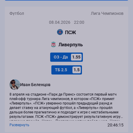
Футбол
Лига Чемпионов
08.04.2026
22:00
ПСЖ
Ливерпуль
ОЗ - Да
1.55
ТБ 2.5
1.5
Иван Беленцов
8 апреля на стадионе «Парк де Пренс» состоится первый матч
плей-офф турнира Лига чемпионов, в котором «ПСЖ» примет
«Ливерпуль». «ПСЖ» уверенно прошёл предыдущий раунд и
делает ставку на атакующий футбол, а «Ливерпуль» прошёл
дальше более прагматично и подходит к игре с нестабильными
результатами. ПСЖ «ПСЖ» демонстрирует результативную игру и
уверенно прошёл «Челси». Последние матчи: победы над «Челси»,
20:46:15
Развернуть
«Ниццей» и «Тулузой». Команда активно атакует, использует
фланги и индивидуальное...