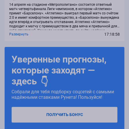
14 апреля на стадионе «Метрополитано» состоится ответный
матч четвертьфинала Лиги чемпионов, в котором «Атлетико»
примет «Барселону». «Атлетико» выиграл первый матч со счётом
2:0 и имеет комфортное преимущество, а «Барселона» вынуждена
идти вперёд и отыгрывать отставание. Атлетико «Атлетико»
подходит к матчу с преимуществом в два мяча и привычной для
себя стратегией. Команда умеет играть по счёту, надёжно
17:18:58
Развернуть
обороняется и эффективно использует контратаки. В первой игре
«Атлетико» реализовал...
Уверенные прогнозы,
которые заходят —
👉
здесь
Собрали для тебя подборку соцсетей с самыми
надёжными ставками Рунета! Пользуйся!
ПОЛУЧИТЬ БОНУС