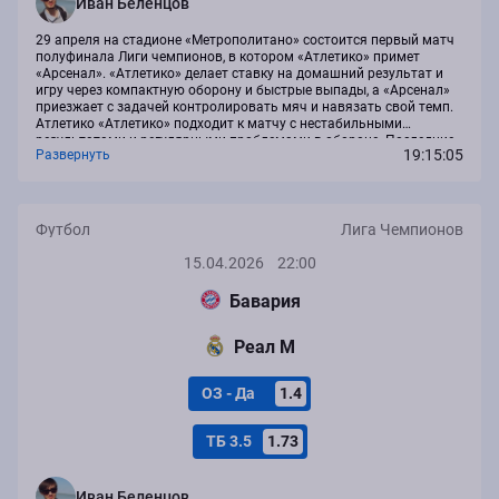
Иван Беленцов
29 апреля на стадионе «Метрополитано» состоится первый матч
полуфинала Лиги чемпионов, в котором «Атлетико» примет
«Арсенал». «Атлетико» делает ставку на домашний результат и
игру через компактную оборону и быстрые выпады, а «Арсенал»
приезжает с задачей контролировать мяч и навязать свой темп.
Атлетико «Атлетико» подходит к матчу с нестабильными
результатами и регулярными проблемами в обороне. Последние
19:15:05
Развернуть
матчи: победа над «Атлетиком» 3:2, поражение от «Эльче» 2:3,
ничья с «Реал Сосьедад»...
Футбол
Лига Чемпионов
15.04.2026
22:00
Бавария
Реал М
ОЗ - Да
1.4
ТБ 3.5
1.73
Иван Беленцов