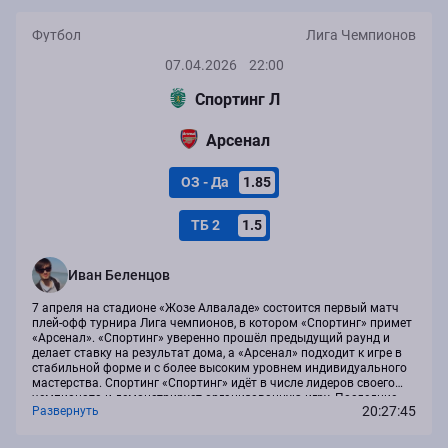
Футбол
Лига Чемпионов
07.04.2026
22:00
Спортинг Л
Арсенал
ОЗ - Да
1.85
ТБ 2
1.5
Иван Беленцов
7 апреля на стадионе «Жозе Алваладе» состоится первый матч
плей-офф турнира Лига чемпионов, в котором «Спортинг» примет
«Арсенал». «Спортинг» уверенно прошёл предыдущий раунд и
делает ставку на результат дома, а «Арсенал» подходит к игре в
стабильной форме и с более высоким уровнем индивидуального
мастерства. Спортинг «Спортинг» идёт в числе лидеров своего
чемпионата и демонстрирует организованную игру. Последние
20:27:45
Развернуть
матчи: победа над «Будё/Глимт», победа и ничья в чемпионате.
Команда действует...