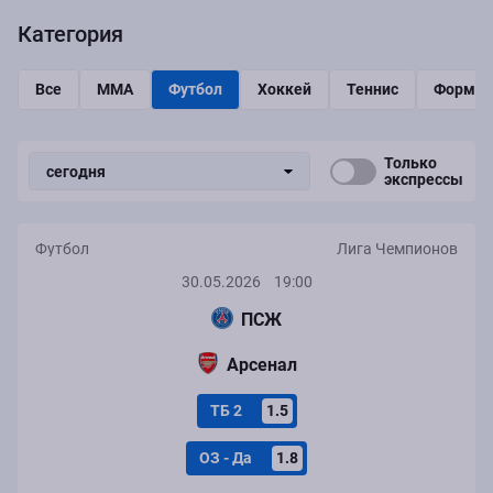
Категория
Все
MMA
Футбол
Хоккей
Теннис
Формул
Только
сегодня
экспрессы
сегодня
завтра
Футбол
Лига Чемпионов
Предстоящие матчи
30.05.2026
19:00
ПСЖ
Арсенал
ТБ 2
1.5
ОЗ - Да
1.8