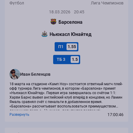
Футбол
Лига Чемпионов
18.03.2026
20:45
Барселона
Ньюкасл Юнайтед
П1
1.55
ТБ 3
1.5
Иван Беленцов
18 марта на стадионе «Камп Ноу» состоится ответный матч плей-
офф турнира Лига чемпионов, в котором «Барселона» примет
«Ньюкасл Юнайтед». Первая игра завершилась со счётом 1:1:
Харви Барнс вывел английский клуб вперёд в концовке, но Ламин
Ямаль сравнял счёт с пенальти в добавленное время.
«Барселона» рассчитывает воспользоваться преимуществом
домашнего поля, а «Ньюкасл» попытается повторить
17:00:46
Развернуть
агрессивный футбол первой встречи. Барселона «Барселона»
находится в отличной форме и уверенно...