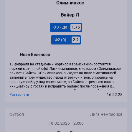
Олимпиакос
Байер Л
ОЗ - Да
1.75
Ф2 (0)
2.2
Иван Беленцов
18 февраля на стадионе «Георгиос Караискакис» состоится
первый матч плей-офф Лиги чемпионов, в котором «Олимпиакос»
примет «Байер». «Олимпиакос» выходит на поле с мотивацией
закрепить преимущество перед ответной игрой, опираясь на
прошлую победу над соперником, а «Байер» стремится взять
инициативу в гостях и исправить баланс после поражения в
предыдущем очном противостоянии. Олимпиакос «Олимпиакос»
16:52:28
Развернуть
подходит к матчу с позитивным настроем после исторической
победы над «Байером» на групповом...
Футбол
Лига Чемпионов
18.02.2026
23:00