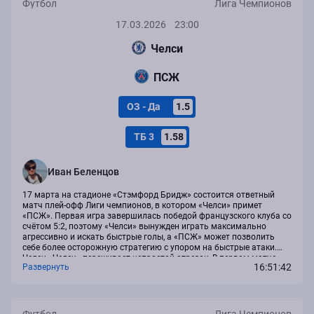
Футбол
Лига Чемпионов
17.03.2026
23:00
Челси
ПСЖ
ОЗ - Да
1.5
ТБ 3
1.58
Иван Беленцов
17 марта на стадионе «Стэмфорд Бридж» состоится ответный
матч плей-офф Лиги чемпионов, в котором «Челси» примет
«ПСЖ». Первая игра завершилась победой французского клуба со
счётом 5:2, поэтому «Челси» вынужден играть максимально
агрессивно и искать быстрые голы, а «ПСЖ» может позволить
себе более осторожную стратегию с упором на быстрые атаки.
Челси «Челси» переживает непростой отрезок. В первом матче
16:51:42
Развернуть
противостояния команда дважды сравнивала счёт, но провалила
концовку и уступила 2:5....