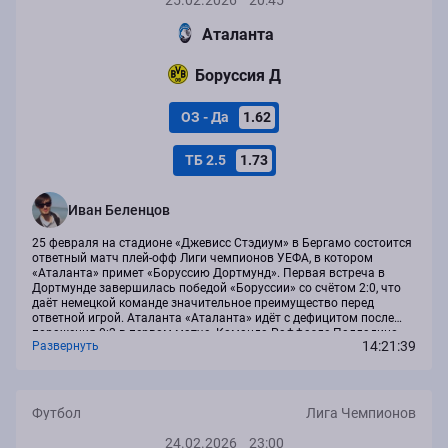
25.02.2026
20:45
Аталанта
Боруссия Д
ОЗ - Да
1.62
ТБ 2.5
1.73
Иван Беленцов
25 февраля на стадионе «Джевисс Стэдиум» в Бергамо состоится
ответный матч плей-офф Лиги чемпионов УЕФА, в котором
«Аталанта» примет «Боруссию Дортмунд». Первая встреча в
Дортмунде завершилась победой «Боруссии» со счётом 2:0, что
даёт немецкой команде значительное преимущество перед
ответной игрой. Аталанта «Аталанта» идёт с дефицитом после
поражения 0:2 в первом матче. Команда Раффаэле Палладино
14:21:39
Развернуть
испытывает трудности в еврокубках — в предыдущих европейских
матчах она выглядела невнятно и...
Футбол
Лига Чемпионов
24.02.2026
23:00