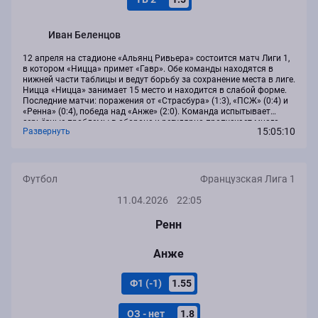
Иван Беленцов
12 апреля на стадионе «Альянц Ривьера» состоится матч Лиги 1,
в котором «Ницца» примет «Гавр». Обе команды находятся в
нижней части таблицы и ведут борьбу за сохранение места в лиге.
Ницца «Ницца» занимает 15 место и находится в слабой форме.
Последние матчи: поражения от «Страсбура» (1:3), «ПСЖ» (0:4) и
«Ренна» (0:4), победа над «Анже» (2:0). Команда испытывает
серьёзные проблемы в обороне и регулярно пропускает много
15:05:10
Развернуть
мячей. В этой игре ключевая задача — сыграть надёжнее и не
допустить...
Футбол
Французская Лига 1
11.04.2026
22:05
Ренн
Анже
Ф1 (-1)
1.55
ОЗ - нет
1.8