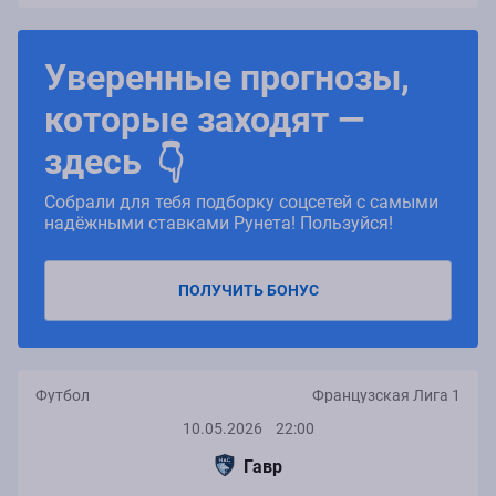
уступила «Парижу»....
Уверенные прогнозы,
которые заходят —
👉
здесь
Собрали для тебя подборку соцсетей с самыми
надёжными ставками Рунета! Пользуйся!
ПОЛУЧИТЬ БОНУС
Футбол
Французская Лига 1
10.05.2026
22:00
Гавр