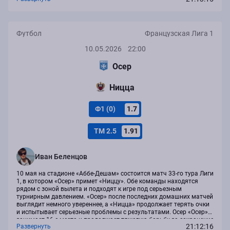
последних матчах команда сыграла 2:2 с «Лорьяном», обыграла
«Анже» 3:0, а также прошла...
Футбол
Французская Лига 1
10.05.2026
22:00
Осер
Ницца
Ф1 (0)
1.7
ТМ 2.5
1.91
Иван Беленцов
10 мая на стадионе «Аббе-Дешам» состоится матч 33-го тура Лиги
1, в котором «Осер» примет «Ниццу». Обе команды находятся
рядом с зоной вылета и подходят к игре под серьезным
турнирным давлением. «Осер» после последних домашних матчей
выглядит немного увереннее, а «Ницца» продолжает терять очки
и испытывает серьезные проблемы с результатами. Осер «Осер»
занимает 16-е место и продолжает тяжелую борьбу за сохранение
21:12:16
Развернуть
места в Лиге 1. В последних матчах команда обыграла «Анже» 3:1,