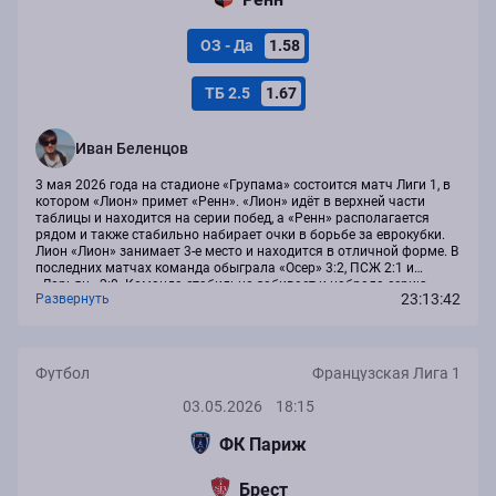
ОЗ - Да
1.58
ТБ 2.5
1.67
Иван Беленцов
3 мая 2026 года на стадионе «Групама» состоится матч Лиги 1, в
котором «Лион» примет «Ренн». «Лион» идёт в верхней части
таблицы и находится на серии побед, а «Ренн» располагается
рядом и также стабильно набирает очки в борьбе за еврокубки.
Лион «Лион» занимает 3-е место и находится в отличной форме. В
последних матчах команда обыграла «Осер» 3:2, ПСЖ 2:1 и
«Лорьян» 2:0. Команда стабильно забивает и набрала серию
23:13:42
Развернуть
побед, что позволяет ей удерживаться в верхней части таблицы.
Главный контекст...
Футбол
Французская Лига 1
03.05.2026
18:15
ФК Париж
Брест