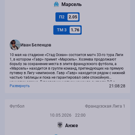
Марсель
П2
2.05
ТМ 3
1.76
Иван Беленцов
10 мая на стадионе «Стад Осеан» состоится матч 33-го тура Лиги
1, в котором «Гавр» примет «Марсель». Хозяева продолжают
борьбу за сохранение места в элите французского футбола, а
«Марсель» находится в группе команд, претендующих на прямую
путевку в Лигу чемпионов. Гавр «Гавр» находится рядом с нижней
частью таблицы и пока не гарантировал себе спокойную
концовку сезона. В последних матчах команда сыграла 2:2 с
21:08:28
Развернуть
«Мецем», 1:1 с «Анже», а также уступила «Лиллю» 0:2. Команда
часто делает ставку...
Футбол
Французская Лига 1
10.05.2026
22:00
Анже