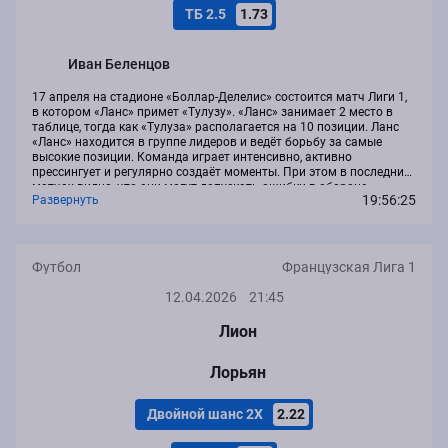
ТБ 2.5
1.73
Иван Беленцов
17 апреля на стадионе «Боллар-Делелис» состоится матч Лиги 1,
в котором «Ланс» примет «Тулузу». «Ланс» занимает 2 место в
таблице, тогда как «Тулуза» располагается на 10 позиции. Ланс
«Ланс» находится в группе лидеров и ведёт борьбу за самые
высокие позиции. Команда играет интенсивно, активно
прессингует и регулярно создаёт моменты. При этом в последних
матчах видно, что они могут допускать ошибки в обороне,
19:56:25
Развернуть
особенно против быстрых атак. Тулуза «Тулуза» занимает 10
место и проводит...
Футбол
Французская Лига 1
12.04.2026
21:45
Лион
Лорьян
Двойной шанс 2Х
2.22