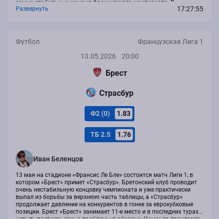
самых стабильных команд французского чемпионата. В
17:27:55
Развернуть
последних матчах команда обыграла «Нант» 1:0, сыграла 1:1 с
«Ниццей» и выдала результативную игру...
Футбол
Французская Лига 1
13.05.2026
20:00
Брест
Страсбур
Ф2 (0)
1.83
ТБ 2.5
1.76
Иван Беленцов
13 мая на стадионе «Франсис Ле Бле» состоится матч Лиги 1, в
котором «Брест» примет «Страсбур». Бретонский клуб проводит
очень нестабильную концовку чемпионата и уже практически
выпал из борьбы за верхнюю часть таблицы, а «Страсбур»
продолжает давление на конкурентов в гонке за еврокубковые
позиции. Брест «Брест» занимает 11-е место и в последних турах