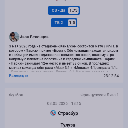
ОЗ - Да
1.75
ТБ 2
1.5
Иван Беленцов
3 мая 2026 года на стадионе «Жан Буэн» состоится матч Лиги 1, в
котором «Париж» примет «Брест». Обе команды находятся рядом
в таблице и имеют одинаковое количество очков, поэтому игра
напрямую влияет на положение в середине чемпионата. Париж
«Париж» занимает 12-е место и имеет 38 очков. В последних
матчах команда обыграла «Мец» 3:1 и «Монако» 4:1, сыграла 1:1 с
«Лорьяном», но проиграла «Лиллю» 0:1. Команда регулярно
23:12:54
Развернуть
забивает, но нестабильна по результатам. Главный контекст
перед игрой —...
Футбол
Французская Лига 1
03.05.2026
18:15
Страсбур
Тулуза