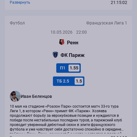
21:15:02
Развернуть
уступила «Страсбуру», но до этого победила «Нант». Хозяева
стараются играть...
Футбол
Французская Лига 1
10.05.2026
22:00
Ренн
ФК Париж
П1
1.55
ТБ 2.5
1.5
Иван Беленцов
10 мая на стадионе «Роазон Парк» состоится матч 33-го тура
Лиги 1, в котором «Ренн» примет ФК «Париж». Хозяева
продолжают борьбу за еврокубковые позиции и нуждаются в
победе после нестабильных последних туров, а парижский клуб
проводит уверенный дебютный сезон в элите французского
футбола и уже чувствует себя достаточно спокойно в середине
таблицы. Ренн «Ренн» занимает 5-е место и остается в плотной