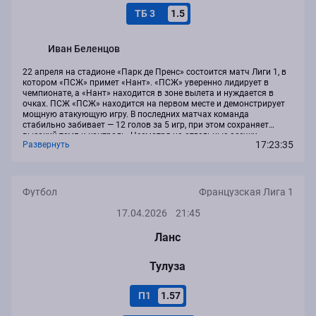
ТБ 3
1.5
Иван Беленцов
22 апреля на стадионе «Парк де Пренс» состоится матч Лиги 1, в
котором «ПСЖ» примет «Нант». «ПСЖ» уверенно лидирует в
чемпионате, а «Нант» находится в зоне вылета и нуждается в
очках. ПСЖ «ПСЖ» находится на первом месте и демонстрирует
мощную атакующую игру. В последних матчах команда
стабильно забивает — 12 голов за 5 игр, при этом сохраняет
высокий темп и контроль. Несмотря на отдельные осечки,
17:23:35
Развернуть
уровень команды остаётся самым высоким в лиге, особенно на
своём поле, где они доминируют...
Футбол
Французская Лига 1
17.04.2026
21:45
Ланс
Тулуза
П1
1.57