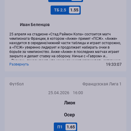
ТБ 2.5
1.55
Иван Беленцов
25 апреля на стадионе «Стад Раймон Копа» состоится матч
чемпионата Франции, в котором «Анже» примет «ПСЖ». «Анже»
находится в середине/нижней части таблицы и играет осторожно,
а «ПСЖ» уверенно лидирует и продолжает набирать очки в
борьбе за чемпионство. Анже «Анже» в последних матчах играет
закрыто и делает ставку на оборону. Ничьи с «Гавром» и
«Лионом» показывают, что команда умеет сдерживать соперника,
19:33:07
Развернуть
но при этом почти не создает моментов впереди. В атаке есть
проблемы — команда редко...
Футбол
Французская Лига 1
25.04.2026
16:00
Лион
Осер
П1
1.65