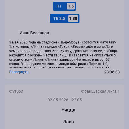
П1
1.5
ТБ 2.5
1.88
Иван Беленцов
3 мая 2026 года на стадионе «Пьер-Моруа» состоится матч Лиги
1, в котором «Лилль» примет «Гавр». «Лилль» идёт в зоне Лиги
чемпионов и продолжает борьбу за удержание позиции, а «Гавр»
находится в нижней части таблицы и старается не опуститься в
опасную зону. Лилль «Лилль» занимает 4-е место и имеет 57
очков. В последних матчах команда обыграла «Париж» 1:0,
сыграла 0:0 с «Ниццей» и разгромила «Тулузу» 4:0. Команда
23:06:38
Развернуть
находится в хорошем состоянии и регулярно набирает очки.
Главный контекст перед...
Футбол
Французская Лига 1
02.05.2026
22:05
Ницца
Ланс