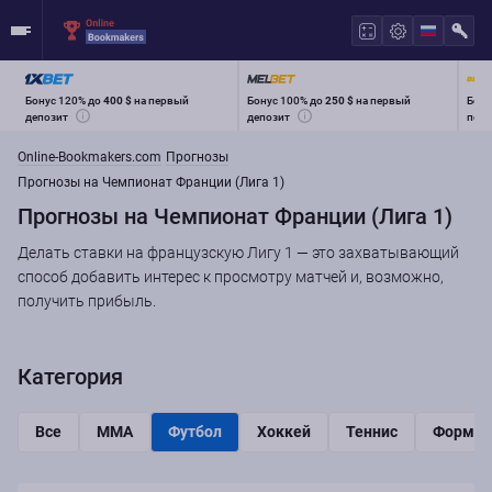
Бонус 120% до
400 $
на первый
Бонус 100% до
250 $
на первый
Бону
депозит
депозит
перв
Online-Bookmakers.com
Прогнозы
Прогнозы на Чемпионат Франции (Лига 1)
Прогнозы на Чемпионат Франции (Лига 1)
Делать ставки на французскую Лигу 1 ― это захватывающий
способ добавить интерес к просмотру матчей и, возможно,
получить прибыль.
Категория
Все
MMA
Футбол
Хоккей
Теннис
Формул