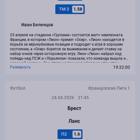
ТМ 3
1.58
Иван Беленцов
25 апреля на стадионе «Групама» состоится матч чемпионата
Франции, в котором «Лион» примет «Осер». «Лион» находится в
борьбе за еврокубковые позиции и подходит к игре в хорошем
состоянии, а «Осер» борется за выживание и делает ставку на
набор очков через осторожную игру. Лион «Лион» набрал ход:
победы над ПСЖ и «Лорьяном» показали, что команда вышла на
хороший уровень. Они стали надежнее в обороне и при этом
19:32:00
Развернуть
сохраняют остроту впереди. Дома команда играет с позиции
силы и регулярно создает...
Футбол
Французская Лига 1
24.04.2026
21:45
Брест
Ланс
П2
1.6