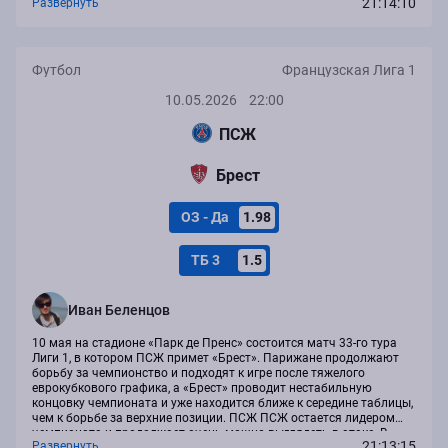
21:14:10
Развернуть
борьбе за верхнюю часть таблицы. В последних матчах команда
обыграла «Нант» 2:1,...
Футбол
Французская Лига 1
10.05.2026
22:00
ПСЖ
Брест
ОЗ - Да
1.98
ТБ 3
1.5
Иван Беленцов
10 мая на стадионе «Парк де Пренс» состоится матч 33-го тура
Лиги 1, в котором ПСЖ примет «Брест». Парижане продолжают
борьбу за чемпионство и подходят к игре после тяжелого
еврокубкового графика, а «Брест» проводит нестабильную
концовку чемпионата и уже находится ближе к середине таблицы,
чем к борьбе за верхние позиции. ПСЖ ПСЖ остается лидером
чемпионата и продолжает очень мощно выглядеть в атаке. В
21:13:15
Развернуть