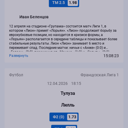
ТМ 2.5
1.98
Иван Беленцов
12 апреля на стадионе «Групама» состоится матч Лиги 1, в
котором «Лион» примет «Лорьян». «Лион» продолжает борьбу за
еврокубковые позиции, но находится в кризисе формы, а
«Лорьян» располагается в середине таблицы и показывает более
стабильные результаты. Лион «Лион» занимает 6 место и
переживает спад. Последние матчи: ничьи с «Анже» (0:0) и
«Гавром» (0:0), поражения от «Монако» (1:2) и «Сельты» (0:2).
15:08:23
Развернуть
Команда редко побеждает и испытывает проблемы с
реализацией. В этой игре важна попытка...
Футбол
Французская Лига 1
12.04.2026
18:15
Тулуза
Лилль
Ф2 (0)
1.73