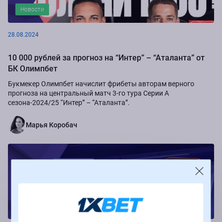
Новости
28.08.2024
10 000 рублей за прогноз на “Интер” – “Аталанта” от
БК Олимпбет
Букмекер Олимпбет начислит фрибеты авторам верного
прогноза на центральный матч 3-го тура Серии А
сезона-2024/25 “Интер” – “Аталанта”.
Марья Коробач
Новости