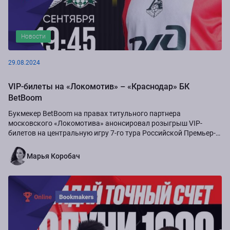
Новости
29.08.2024
VIP-билеты на «Локомотив» – «Краснодар» БК
BetBoom
Букмекер BetBoom на правах титульного партнера
московского «Локомотива» анонсировал розыгрыш VIP-
билетов на центральную игру 7-го тура Российской Премьер-
Лиги сезона-2024/25...
Марья Коробач