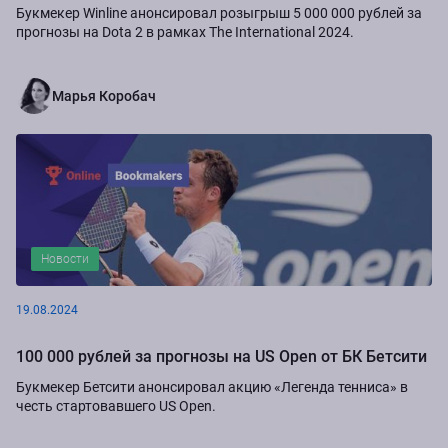
Букмекер Winline анонсировал розыгрыш 5 000 000 рублей за
прогнозы на Dota 2 в рамках The International 2024.
Марья Коробач
Новости
19.08.2024
100 000 рублей за прогнозы на US Open от БК Бетсити
Букмекер Бетсити анонсировал акцию «Легенда тенниса» в
честь стартовавшего US Open.