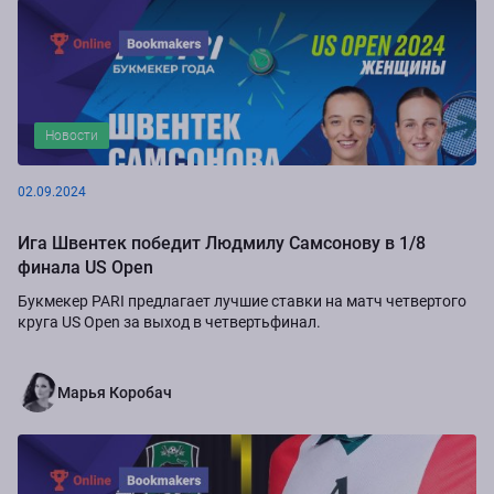
Новости
02.09.2024
Ига Швентек победит Людмилу Самсонову в 1/8
финала US Open
Букмекер PARI предлагает лучшие ставки на матч четвертого
круга US Open за выход в четвертьфинал.
Марья Коробач