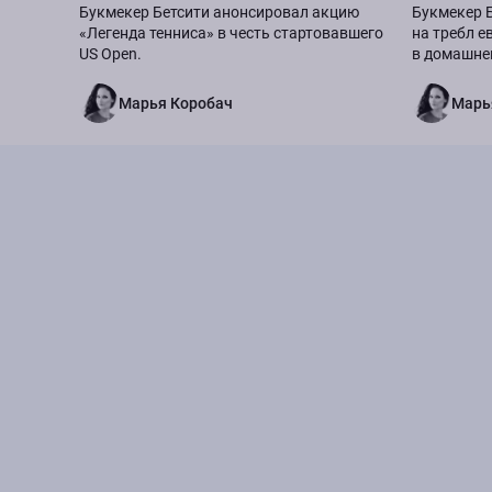
Букмекер Бетсити анонсировал акцию
Букмекер Б
«Легенда тенниса» в честь стартовавшего
на требл е
US Open.
в домашнем
Лиге чемпи
Марья Коробач
Марь