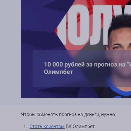
Чтобы обменять прогноз на деньги, нужно:
Стать клиентом
БК Олимпбет.