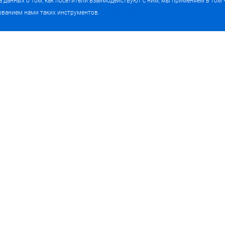
ра данных о том, как посетители взаимодействуют с ним, мы применяем в том 
Подробнее
зованием нами таких инструментов.
Прогнозы
Матч-ц
Все прогнозы на спорт
Все матчи
Футбол
Уиком - С
Хоккей
Вулверхэм
Теннис
Мидлсбро 