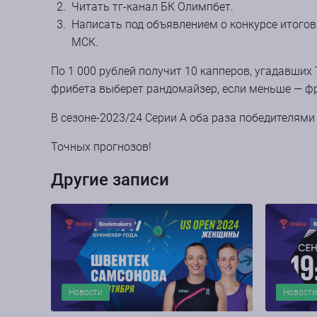
Читать тг-канал БК Олимпбет.
Написать под объявлением о конкурсе итоговы
МСК.
По 1 000 рублей получит 10 капперов, угадавших
фрибета выберет рандомайзер, если меньше — ф
В сезоне-2023/24 Серии А оба раза победителями ст
Точных прогнозов!
Другие записи
Новости
Новости