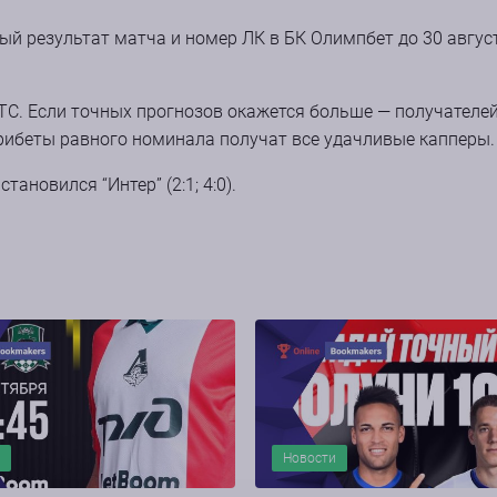
й результат матча и номер ЛК в БК Олимпбет до 30 август
 ТС. Если точных прогнозов окажется больше — получателе
рибеты равного номинала получат все удачливые капперы.
ановился “Интер” (2:1; 4:0).
Новости