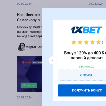
02.09.2024
29.08.2024
Ига Швентек победит Людмилу
VIP-биле
Самсонову в 1/8 финала US Open
«Краснод
Букмекер PARI предлагает лучшие ставки
Букмекер 
на матч четвертого круга US Open за
партнера 
выход в четвертьфинал.
анонсиров
центральну
4.8
5
Премьер-Ли
Марья Коробач
Марь
Бонус 120% до
400 $
первый депозит
ПРОМОКОД
ONCASH
Новости
Новости
ПОЛУЧИТЬ БОНУС
ПОЛУЧИТЬ БОНУС
26.08.2024
23.08.2024