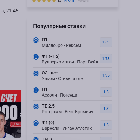
Условия
4.9
ИГРАТЬ
а, 21:45
Популярные ставки
й
П1
1.69
Мидлсбро - Рексем
Ф1 (-1.5)
1.78
Вулверхэмптон - Порт Вейл
ОЗ - нет
1.95
Уиком - Стивенэйдж
П1
1.8
Асколи - Потенца
ТБ 2.5
1.7
Ротерхэм - Вест Бромвич
Ф1 (0)
1.8
Барнсли - Уиган Атлетик
ТМ 3