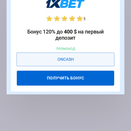
5
Бонус 120% до
400 $
на первый
депозит
ПРОМОКОД
ONCASH
ПОЛУЧИТЬ БОНУС