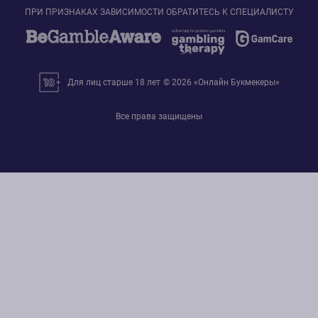
Leonbets
ПРИ ПРИЗНАКАХ ЗАВИСИМОСТИ ОБРАТИТЕСЬ К СПЕЦИАЛИСТУ
UFC
Melbet
Баскетбол
Betwinner
Для лиц старше 18 лет
© 2026 «Онлайн Букмекеры»
Marathonbet
Все права защищены
Pin-Up