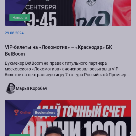
Новости
29.08.2024
VIP-билеты на «Локомотив» – «Краснодар» БК
BetBoom
Букмекер BetBoom на правах титульного партнера
московского «Локомотива» анонсировал розыгрыш VIP-
билетов на центральную игру 7-го тура Российской Премьер-
Лиги сезона-2024/25...
Марья Коробач