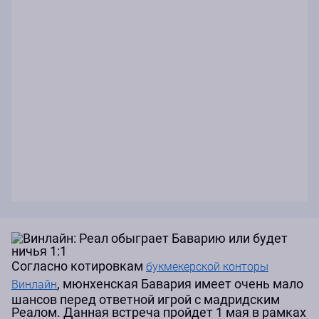
Согласно котировкам
букмекерской конторы
, мюнхенская Бавария имеет очень мало
Винлайн
шансов перед ответной игрой с мадридским
Реалом. Данная встреча пройдет 1 мая в рамках