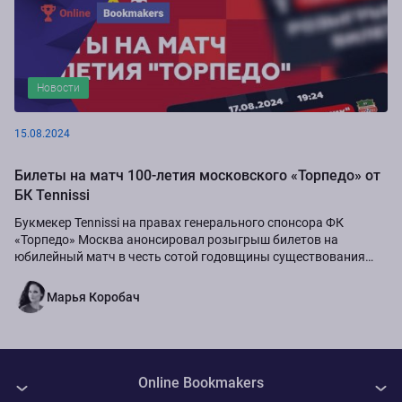
Новости
15.08.2024
Билеты на матч 100-летия московского «Торпедо» от
БК Tennissi
Букмекер Tennissi на правах генерального спонсора ФК
«Торпедо» Москва анонсировал розыгрыш билетов на
юбилейный матч в честь сотой годовщины существования
команды.
Марья Коробач
Online Bookmakers