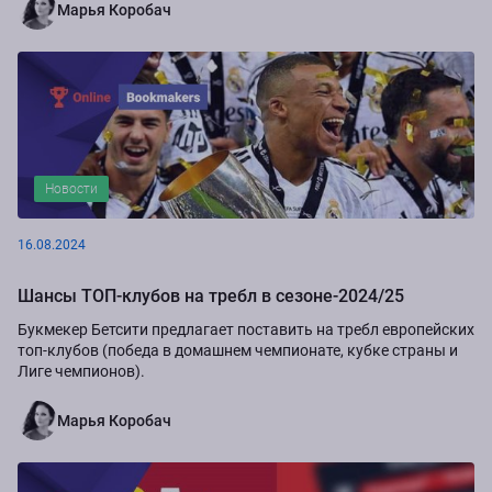
Марья Коробач
Новости
16.08.2024
Шансы ТОП-клубов на требл в сезоне-2024/25
Букмекер Бетсити предлагает поставить на требл европейских
топ-клубов (победа в домашнем чемпионате, кубке страны и
Лиге чемпионов).
Марья Коробач