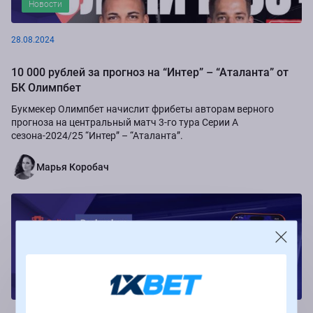
Новости
28.08.2024
10 000 рублей за прогноз на “Интер” – “Аталанта” от
БК Олимпбет
Букмекер Олимпбет начислит фрибеты авторам верного
прогноза на центральный матч 3-го тура Серии А
сезона-2024/25 “Интер” – “Аталанта”.
Марья Коробач
Новости