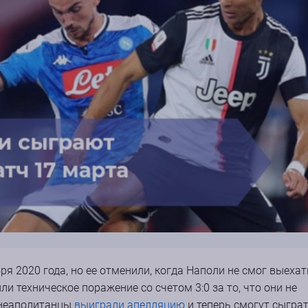
я 2020 года, но ее отменили, когда Наполи не смог выехат
ли техническое поражение со счетом 3:0 за то, что они не
 неаполитанцы
выиграли апелляцию
и теперь смогут сыгра