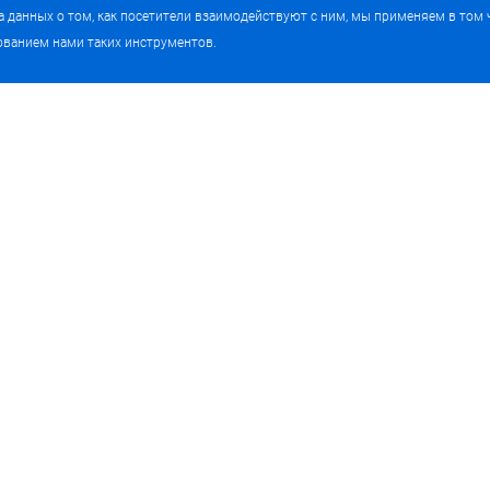
ра данных о том, как посетители взаимодействуют с ним, мы применяем в том 
Подробнее
зованием нами таких инструментов.
Прогнозы
Матч-ц
Все прогнозы на спорт
Все матчи
Футбол
Зенит - Р
Хоккей
Камаз Н-Ч