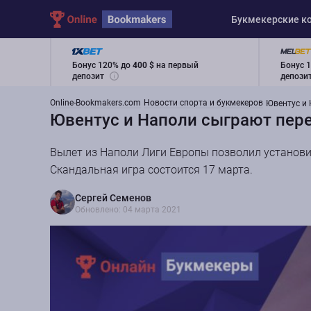
Букмекерские к
Бонус 120% до
400 $
на первый
Бонус 
депозит
депози
Online-Bookmakers.com
Новости спорта и букмекеров
Ювентус и 
Ювентус и Наполи сыграют пер
Вылет из Наполи Лиги Европы позволил установи
Скандальная игра состоится 17 марта.
Сергей Семенов
Обновлено: 04 марта 2021