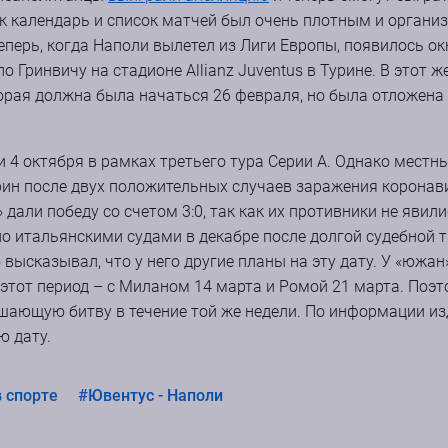
ак календарь и список матчей был очень плотным и органи
еперь, когда Наполи вылетел из Лиги Европы, появилось ок
о Гринвичу на стадионе Allianz Juventus в Турине. В этот ж
орая должна была начаться 26 февраля, но была отложена 
 4 октября в рамках третьего тура Серии А. Однако местн
урин после двух положительных случаев заражения коронав
дали победу со счетом 3:0, так как их противники не явили
но итальянскими судами в декабре после долгой судебной 
высказывал, что у него другие планы на эту дату. У «южан
этот период – с Миланом 14 марта и Ромой 21 марта. Поэ
шающую битву в течение той же недели. По информации изд
ю дату.
 спорте
#Ювентус - Наполи