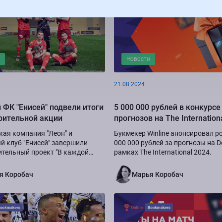
Новости
21.08.2024
 ФК "Енисей" подвели итоги
5 000 000 рублей в конкурсе
рительной акции
прогнозов на The Internation
от БК Winline
ая компания "Леон" и
Букмекер Winline анонсировал 
й клуб "Енисей" завершили
000 000 рублей за прогнозы на D
ительный проект "В каждой
рамках The International 2024.
т лев". Акция направлена на
яев питомцам из приюта
я Коробач
Марья Коробач
рдце", а также...