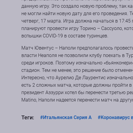
данную игру. Это создало новую проблему, так к
не могли найти новую дату для его проведения. Т
четверг, 17 марта. Игра должна начаться в 17:45 п
планируют провести игру Торино – Сассуоло, кот
вспышки COVID-19 в составе туринцев.
Матч Ювентус – Наполи предполагалось провести
власти Неаполя не позволили клубу поехать в Т
среди игроков. Поэтому изначально «бьянконери» 
стадион. Тем не менее, это решение было отмене
Интересно, что Аурелио Де Лаурентис изначально 
есть 2 сложных матча, которые должны пройти в 
президент Аззурри хотел бы перенести третью ре
Matino, Наполи надеется перенести матч на другу
Теги:
#Итальянская Серия А
#Коронавирус в