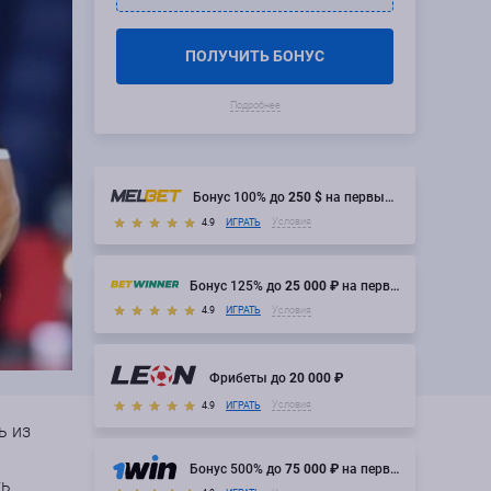
ПОЛУЧИТЬ БОНУС
Подробнее
Бонус 100% до
250 $
на первый депозит
Условия
4.9
ИГРАТЬ
Бонус 125% до
25 000 ₽
на первый депозит
Условия
4.9
ИГРАТЬ
Фрибеты до
20 000 ₽
Условия
4.9
ИГРАТЬ
ь из
Бонус 500% до
75 000 ₽
на первый депозит
ть