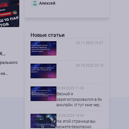
Алексей
Новые статьи
25.11.2023 19:57
К
ерального
26.10.2023 20:10
 на
годовщины
30.09.2023 11:00
Весной я
зарегистрировался в бк
винлайн. И тут мне через
10 мин звонит оператор
теле 2 с просьбой
13.09.2023 19:04
подтвердить
На этой странице вы
паспортные данные в
можете безопасно