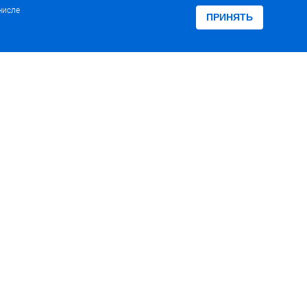
числе
ПРИНЯТЬ
ентр
Online Bookmakers
О нас
одина Москва
Авторы
 - Волга Ульяновск
Контакты