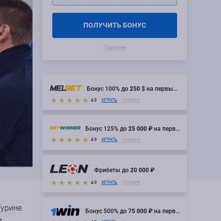
ПОЛУЧИТЬ БОНУС
Подробнее
Бонус 100% до
250 $
на первый депозит
Условия
4.9
ИГРАТЬ
Бонус 125% до
25 000 ₽
на первый депозит
Условия
4.9
ИГРАТЬ
Фрибеты до
20 000 ₽
Условия
4.9
ИГРАТЬ
урине.
Бонус 500% до
75 000 ₽
на первый депозит
и