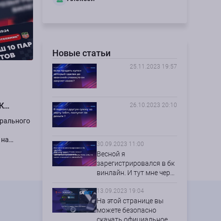
Новые статьи
25.11.2023 19:57
К
26.10.2023 20:10
ерального
 на
30.09.2023 11:00
годовщины
Весной я
зарегистрировался в бк
винлайн. И тут мне через
10 мин звонит оператор
теле 2 с просьбой
13.09.2023 19:04
подтвердить
На этой странице вы
паспортные данные в
можете безопасно
самом теле. Есть ли...
скачать официальное