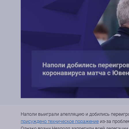
Наполи выиграли апелляцию и добились переигр
присуждено техническое поражение
из-за пробле
Однако врачи Неаполя запретили всей делегации 