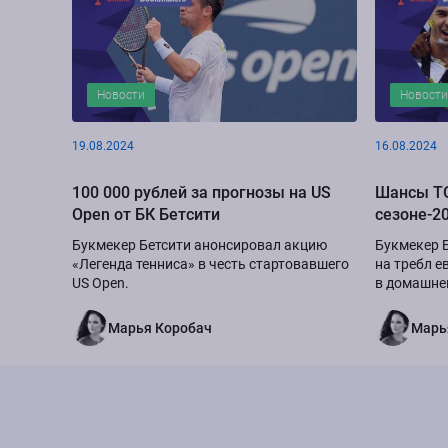
Новости
Новости
19.08.2024
16.08.2024
100 000 рублей за прогнозы на US
Шансы ТО
Open от БК Бетсити
сезоне-2
Букмекер Бетсити анонсировал акцию
Букмекер Б
«Легенда тенниса» в честь стартовавшего
на требл е
US Open.
в домашнем
Лиге чемпи
Марья Коробач
Марь