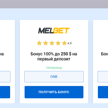
4.9
Новости
на
Бонус 100% до
250 $
на
Бон
первый депозит
28.08.2024
ПРОМОКОД
ты на «Локомотив» –
10 000 рублей за прогноз на
ONB
ар» БК BetBoom
– “Аталанта” от БК Олимпбе
BetBoom на правах титульного
Букмекер Олимпбет начислит ф
московского «Локомотива»
авторам верного прогноза на
ПОЛУЧИТЬ БОНУС
ал розыгрыш VIP-билетов на
центральный матч 3-го тура Сер
ю игру 7-го тура Российской
сезона-2024/25 “Интер” – “Атала
ги сезона-2024/25...
я Коробач
Марья Коробач