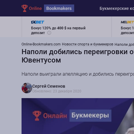
Букмекерские к
Бонус 120% до
400 $
на первый
Бонус 
депозит
депози
Online-Bookmakers.com
Новости спорта и букмекеров
Наполи доб
Наполи добились переигровки о
Ювентусом
Наполи выиграли апелляцию и добились переигр
Сергей Семенов
Обновлено: 23 декабря 2020