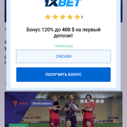
Новости
5
Бонус 120% до
400 $
на первый
26.08.2024
депозит
Фрибеты до 250 000 рублей за ставки на РПЛ от БК
ПРОМОКОД
Winline
ONCASH
Букмекер Winline подарит бесплатные ставки за пари на игры
Российской Премьер-лиги.
ПОЛУЧИТЬ БОНУС
Марья Коробач
Новости