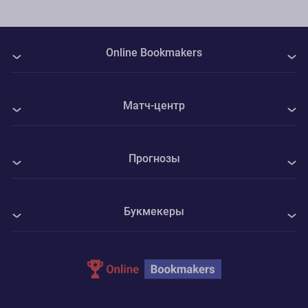
Online Bookmakers
О нас
Матч-центр
Авторы
Все матчи
Контакты
Прогнозы
Зенит - Родина Москва
Политика Cookie
Все прогнозы на спорт
Камаз Н-Ч - Волга Ульяновск
Конфиденциальность
Букмекеры
Футбол
Мэнсфилд - Шеффилд Юнайтед
Адреса ППС
1xBet
Хоккей
Ротор - Челябинск
Parimatch
Теннис
Велес - Ленинградец