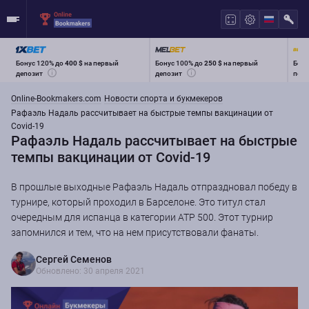
Бонус 120% до
400 $
на первый
Бонус 100% до
250 $
на первый
Бону
депозит
депозит
перв
Online-Bookmakers.com
Новости спорта и букмекеров
Рафаэль Надаль рассчитывает на быстрые темпы вакцинации от
Covid-19
Рафаэль Надаль рассчитывает на быстрые
темпы вакцинации от Covid-19
В прошлые выходные Рафаэль Надаль отпраздновал победу в
турнире, который проходил в Барселоне. Это титул стал
очередным для испанца в категории ATP 500. Этот турнир
запомнился и тем, что на нем присутствовали фанаты.
Сергей Семенов
Обновлено: 30 апреля 2021