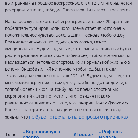
выигранный в прошлое воскресенье, стал 12-ым, что является
рекордом. Испанец победил Стефаноса Циципаса в трех сетах.
На вопрос журналистов об игре перед зрителями 20-кратный
победитель турниров Большого шлема ответил: «Это очень
положительное чувство. Болельщики – основа любого шоу.
Без них все намного «холоднее», возможно, менее
эмоционально. Будем надеяться, что темпы вакцинации будут
расти и развиваться как можно быстрее, чтобы все мы могли
наслаждаться не только спортом, но и нормальной жизнью в
целом». Он добавил: «Я не помню, чтобы год был таким
тяжелым для человечества, как 202-ый. Будем надеяться, что
мы сможем вернуться к тому, что у нас было [до пандемии] с
толпой болельщиков на трибунах во время спортивных
мероприятий». Стоит отметить, что позиция Надаля
разительно отличается от того, что говорил Новак Джокович.
Ранее он раскритиковал вакцину, а несколько дней назад
не будет отвечать на вопросы о прививках
заявил, что
.
#Коронавирус в
#Рафаэль
Теги:
#Теннис
спорте
Надаль