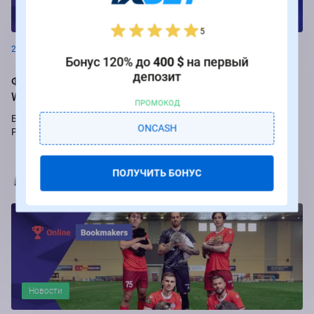
Новости
5
26.08.2024
Бонус 120% до
400 $
на первый
депозит
Фрибеты до 250 000 рублей за ставки на РПЛ от БК
Winline
ПРОМОКОД
Букмекер Winline подарит бесплатные ставки за пари на игры
ONCASH
Российской Премьер-лиги.
ПОЛУЧИТЬ БОНУС
Марья Коробач
Новости