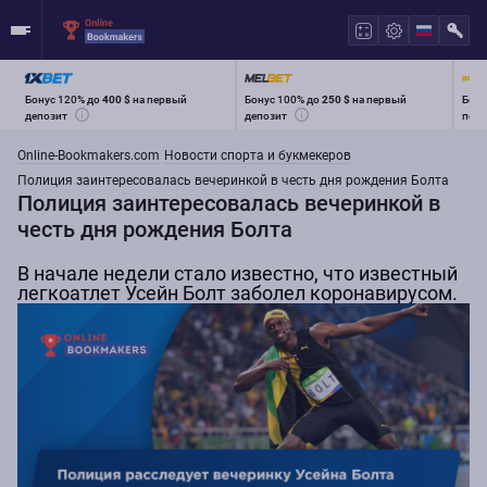
Бонус 120% до
400 $
на первый
Бонус 100% до
250 $
на первый
Бону
депозит
депозит
перв
Online-Bookmakers.com
Новости спорта и букмекеров
Полиция заинтересовалась вечеринкой в честь дня рождения Болта
Полиция заинтересовалась вечеринкой в
честь дня рождения Болта
В начале недели стало известно, что известный
легкоатлет Усейн Болт заболел коронавирусом.