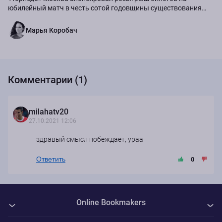
юбилейный матч в честь сотой годовщины существования
команды.
Марья Коробач
Комментарии (1)
milahatv20
27.10.2021 12:06
здравый смысл побеждает, ураа
Ответить
0
Online Bookmakers