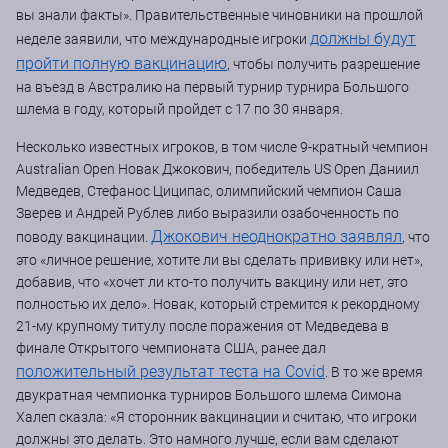
вы знали факты». Правительственные чиновники на прошлой
должны будут
неделе заявили, что международные игроки
пройти полную вакцинацию
, чтобы получить разрешение
на въезд в Австралию на первый турнир турнира Большого
шлема в году, который пройдет с 17 по 30 января.
Несколько известных игроков, в том числе 9-кратный чемпион
Australian Open Новак Джокович, победитель US Open Даниил
Медведев, Стефанос Циципас, олимпийский чемпион Саша
Зверев и Андрей Рублев либо выразили озабоченность по
Джокович неоднократно заявлял
поводу вакцинации.
, что
это «личное решение, хотите ли вы сделать прививку или нет»,
добавив, что «хочет ли кто-то получить вакцину или нет, это
полностью их дело». Новак, который стремится к рекордному
21-му крупному титулу после поражения от Медведева в
финале Открытого чемпионата США, ранее дал
положительный результат теста на Covid
. В то же время
двукратная чемпионка турниров Большого шлема Симона
Халеп сказла: «Я сторонник вакцинации и считаю, что игроки
должны это делать. Это намного лучше, если вам сделают