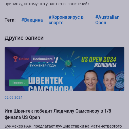
прививку, потому что у вас нет ограничений».
#Коронавирус в
#Australian
Теги:
#Вакцина
спорте
Open
Другие записи
Новости
02.09.2024
Ига Швентек победит Людмилу Самсонову в 1/8
финала US Open
Букмекер PARI предлагает лучшие ставки на матч четвертого