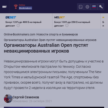
Бонус 120% до
400 $
на первый
Бонус 100% до
250 $
на первый
Бону
депозит
депозит
перв
Online-Bookmakers.com
Новости спорта и букмекеров
Организаторы Australian Open пустят невакцинированных игроков
Организаторы Australian Open пустят
невакцинированных игроков
Невакцинированные игроки могут быть допущены к участию в
Открытом чемпионате Австралии по теннису. Согласно
просочившимся электронным письмам, полученным The New
York Times и мельбурнской газетой The Age, спортсмены без
прививок, скорее всего, получат визу в Австралию, но должны
будут провести 2 недели в изоляции на территории отеля.
Сергей Семенов
Обновлено: 26 октября 2021