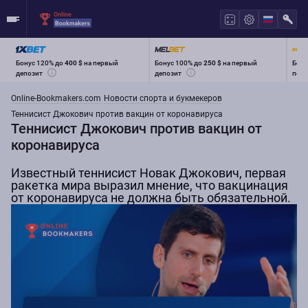
Бонус 120% до
400 $
на первый
Бонус 100% до
250 $
на первый
Бону
депозит
депозит
перв
Online-Bookmakers.com
Новости спорта и букмекеров
Теннисист Джокович против вакцин от коронавируса
Теннисист Джокович против вакцин от
коронавируса
Известный теннисист Новак Джокович, первая
ракетка мира выразил мнение, что вакцинация
от коронавируса не должна быть обязательной.