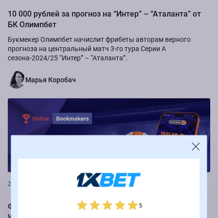
10 000 рублей за прогноз на “Интер” – “Аталанта” от
БК Олимпбет
Букмекер Олимпбет начислит фрибеты авторам верного
прогноза на центральный матч 3-го тура Серии А
сезона-2024/25 “Интер” – “Аталанта”.
Марья Коробач
Новости
26.08.2024
Фрибеты до 250 000 рублей за ставки на РПЛ от БК
5
Winline