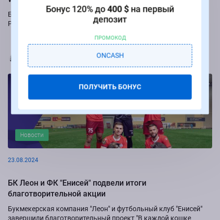
Бонус 120% до
400 $
на первый
Букмекер Winline подарит бесплатные ставки за пари на игры
депозит
Российской Премьер-лиги.
ПРОМОКОД
Марья Коробач
ONCASH
ПОЛУЧИТЬ БОНУС
Новости
23.08.2024
БК Леон и ФК "Енисей" подвели итоги
благотворительной акции
Букмекерская компания "Леон" и футбольный клуб "Енисей"
завершили благотворительный проект "В каждой кошке