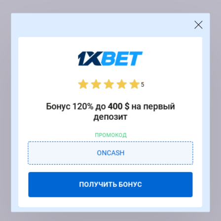
5
Бонус 120% до
400 $
на первый
депозит
ПРОМОКОД
ONCASH
ПОЛУЧИТЬ БОНУС