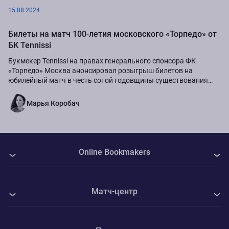
15.08.2024
Билеты на матч 100-летия московского «Торпедо» от
БК Tennissi
Букмекер Tennissi на правах генерального спонсора ФК
«Торпедо» Москва анонсировал розыгрыш билетов на
юбилейный матч в честь сотой годовщины существования
команды.
Марья Коробач
Online Bookmakers
О нас
Матч-центр
Авторы
Все матчи
Контакты