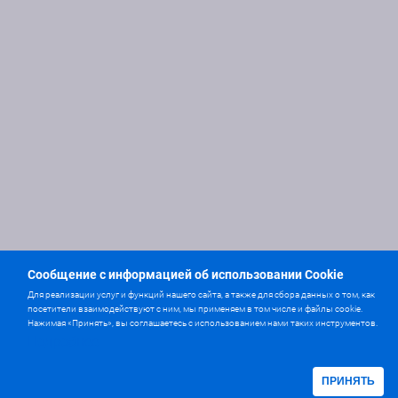
Сообщение с информацией об использовании Cookie
Для реализации услуг и функций нашего сайта, а также для сбора данных о том, как
посетители взаимодействуют с ним, мы применяем в том числе и файлы cookie.
Нажимая «Принять», вы соглашаетесь с использованием нами таких инструментов.
Подробнее
ПРИНЯТЬ