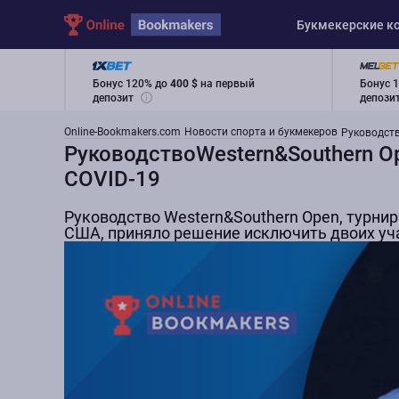
Букмекерские к
Бонус 120% до
400 $
на первый
Бонус 
депозит
депози
Online-Bookmakers.com
Новости спорта и букмекеров
Руководств
РуководствоWestern&Southern O
COVID-19
Руководство Western&Southern Open, турн
США, приняло решение исключить двоих уч