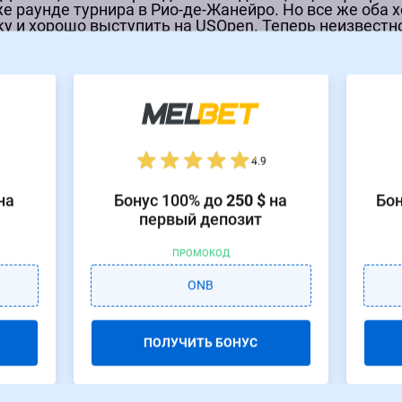
же раунде турнира в Рио-де-Жанейро. Но все же оба 
у и хорошо выступить на USOpen. Теперь неизвестно
льшого шлема.
&Southern Open
4.9
на
Бонус 100% до
250 $
на
Бон
первый депозит
ПРОМОКОД
Новости
ONB
28.08.2024
ПОЛУЧИТЬ БОНУС
ты на «Локомотив» –
10 000 рублей за прогноз на
ар» БК BetBoom
– “Аталанта” от БК Олимпбе