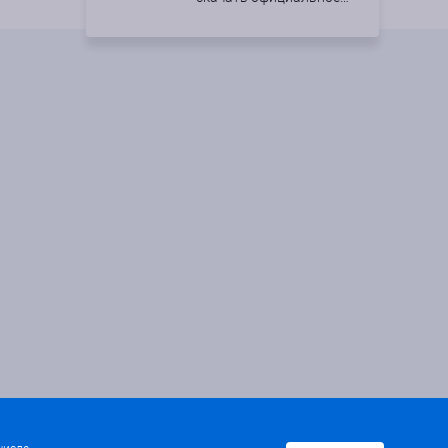
приложение 1xBet для
ставок на спорт.
Предоставляется доступ
к последней версии
приложения,...