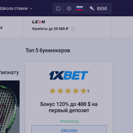
Школа ставок
ВХОД
ый
Фрибеты до
20 000 ₽
Топ 5 букмекеров
пионату
5
Бонус 120% до
400 $
на
первый депозит
ПРОМОКОД
ONCASH