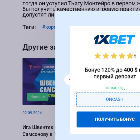
тогда он уступил Тьягу Монтейро в первом 
бы получить качественную игровую практик
допустят ли их организаторы к турниру Бо
Теги:
#коронавирус
#Уго Дельен
#Western
Другие записи
4.8
5
Бонус 120% до
400 $
первый депозит
ПРОМОКОД
Новости
Новости
ONCASH
02.09.2024
29.08.2024
ПОЛУЧИТЬ БОНУС
ПОЛУЧИТЬ БОНУС
Ига Швентек победит Людмилу
VIP-биле
Самсонову в 1/8 финала US Open
«Краснод