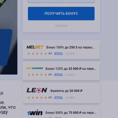
ПОЛУЧИТЬ БОНУС
Подробнее
Бонус 100% до
250 $
на первый депозит
Условия
4.9
ИГРАТЬ
Бонус 125% до
25 000 ₽
на первый депозит
Условия
4.9
ИГРАТЬ
Фрибеты до
20 000 ₽
Условия
4.9
ИГРАТЬ
Бонус 500% до
75 000 ₽
на первый депозит