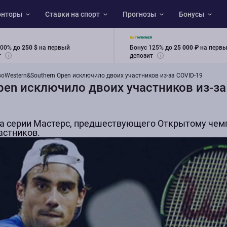
онторы
Ставки на спорт
Прогнозы
Бонусы
100% до
250 $
на первый
Бонус 125% до
25 000 ₽
на перв
т
депозит
оWestern&Southern Open исключило двоих участников из-за COVID-19
pen исключило двоих участников из-за
ира серии Мастерс, предшествующего Открытому чем
астников.