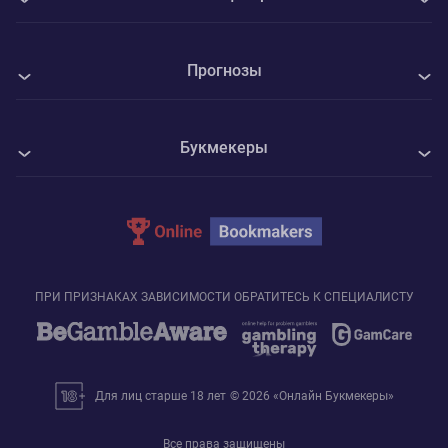
Авторы
Все матчи
Контакты
Прогнозы
Торпедо Москва - ФК Сочи
Политика Cookie
Все прогнозы на спорт
Уиком - Стивенэйдж
Конфиденциальность
Букмекеры
Футбол
Вулверхэмптон - Порт Вейл
Адреса ППС
1xBet
Хоккей
Мидлсбро - Рексем
Parimatch
Теннис
Енисей - Текстильщик
Leonbets
ПРИ ПРИЗНАКАХ ЗАВИСИМОСТИ ОБРАТИТЕСЬ К СПЕЦИАЛИСТУ
UFC
Melbet
Баскетбол
Betwinner
Для лиц старше 18 лет
© 2026 «Онлайн Букмекеры»
Marathonbet
Все права защищены