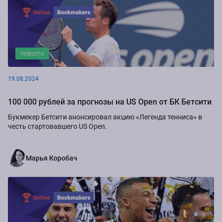
Новости
19.08.2024
100 000 рублей за прогнозы на US Open от БК Бетсити
Букмекер Бетсити анонсировал акцию «Легенда тенниса» в
честь стартовавшего US Open.
Марья Коробач