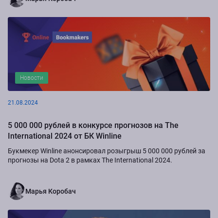
Новости
21.08.2024
5 000 000 рублей в конкурсе прогнозов на The
International 2024 от БК Winline
Букмекер Winline анонсировал розыгрыш 5 000 000 рублей за
прогнозы на Dota 2 в рамках The International 2024.
Марья Коробач