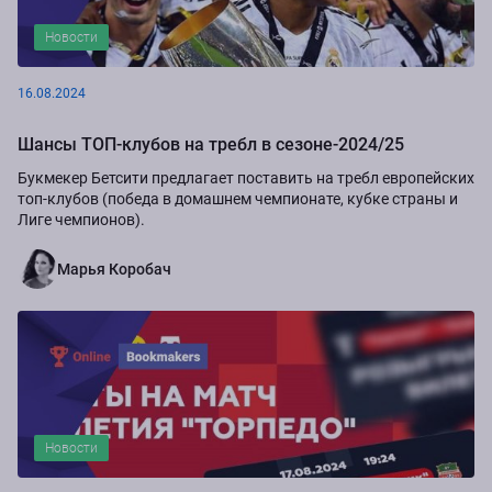
Новости
16.08.2024
Шансы ТОП-клубов на требл в сезоне-2024/25
Букмекер Бетсити предлагает поставить на требл европейских
топ-клубов (победа в домашнем чемпионате, кубке страны и
Лиге чемпионов).
Марья Коробач
Новости