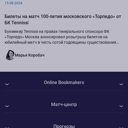
15.08.2024
Билеты на матч 100-летия московского «Торпедо» от
БК Tennissi
Букмекер Tennissi на правах генерального спонсора ФК
«Торпедо» Москва анонсировал розыгрыш билетов на
юбилейный матч в честь сотой годовщины существования
команды.
Марья Коробач
Online Bookmakers
О нас
Матч-центр
Авторы
Все матчи
Контакты
Прогнозы