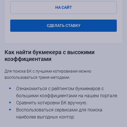
НА САЙТ
СДЕЛАТЬ СТАВКУ
Как найти букмекера с высокими
коэффициентами
Для поиска БК с лучшими котировками можно
воспользоваться тремя методами:
Ознакомиться с рейтингом букмекеров с
большими коэффициентами на нашем портале.
Сравнить котировки БК вручную.
Воспользоваться сервисами для поиска
наиболее выгодных контор.