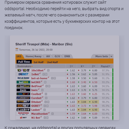
Примером сервиса сравнения котировок служит сайт
oddsportal. Необходимо перейти на него, выбрать вид спорта и
желаемый матч, после чего ознакомиться с размерами
коэффициентов, которые есть у букмекерских контор на этот
поединок.
К сожалению, на oddsportal и других популярных сервисах