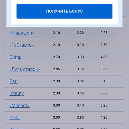
ПОЛУЧИТЬ БОНУС
Маржа
Букмекер
Футбол
Хоккей
Баскетбол
«Марафон»
2.10
2.30
2.25
«1хСтавка»
2.10
3.10
2.50
Olimp
2.70
3.30
4.00
«Лига ставок»
2.85
3.15
3.35
Pari
2.90
3.05
3.15
BetCity
2.90
3.45
3.60
«Мелбет»
3.00
3.10
3.25
Zenit
3.00
3.80
4.20