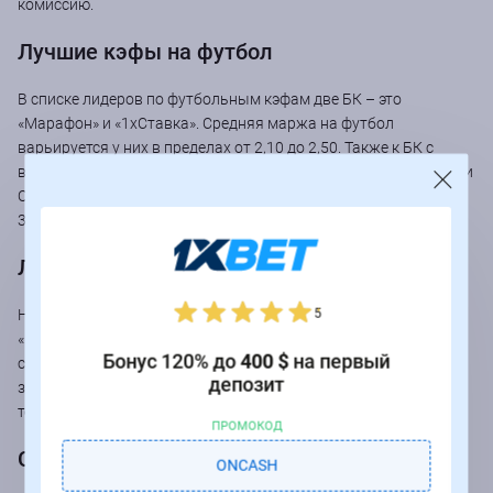
комиссию.
Лучшие кэфы на футбол
В списке лидеров по футбольным кэфам две БК – это
«Марафон» и «1хСтавка». Средняя маржа на футбол
варьируется у них в пределах от 2,10 до 2,50. Также к БК с
высокими коэффициентами в этом виде спорта можно отнести
Olimp – букмекер устанавливает на матчи маржу около 2,70–
3,00%.
Лучшие кэфы на теннис
5
На теннисные поединки выгоднее всего заключать пари в БК
«Марафон» и Olimp. Средняя маржа на этот вид спорта у них
Бонус 120% до
400 $
на первый
составляет 3,10% и 3,50% соответственно. Тройку лидеров
депозит
замыкает букмекер «Бетсити», устанавливающий маржу на
теннис в районе 3,90%.
ПРОМОКОД
Сравнение лучших букмекеров
ONCASH