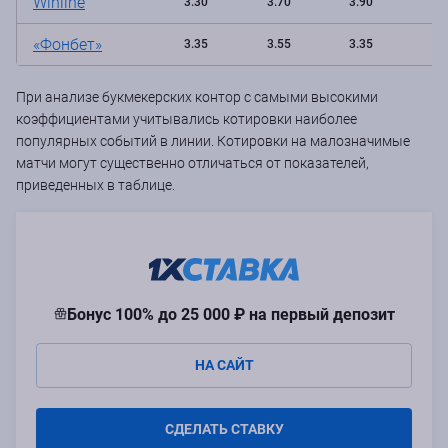
Winline
3.30
3.70
3.90
«Фонбет»
3.35
3.55
3.35
При анализе букмекерских контор с самыми высокими
коэффициентами учитывались котировки наиболее
популярных событий в линии. Котировки на малозначимые
матчи могут существенно отличаться от показателей,
приведенных в таблице.
Бонус 100% до
25 000 ₽
на первый депозит
НА САЙТ
СДЕЛАТЬ СТАВКУ