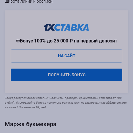
широта линии и росписи.
Бонус 100% до
25 000 ₽
на первый депозит
НА САЙТ
ПОЛУЧИТЬ БОНУС
Бонус доступен после заполнения анкеты, проверки документов и депозита от 100
рублей. Отыгрывайте бонус в несколько раз ставками на экспрессы с коэффициентами
не ниже 1.5 в течение 30 дней.
Маржа букмекера