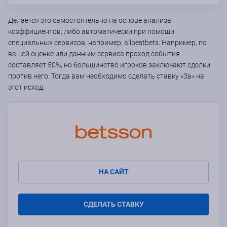
Делается это самостоятельно на основе анализа
коэффициентов, либо автоматически при помощи
специальных сервисов, например, allbestbets. Например, по
вашей оценке или данным сервиса проход события
составляет 50%, но большинство игроков заключают сделки
против него. Тогда вам необходимо сделать ставку «За» на
этот исход.
НА САЙТ
СДЕЛАТЬ СТАВКУ