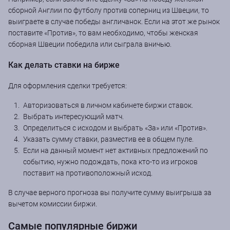
сборной Англии по футболу против соперниц из Швеции, то
выиграете в случае победы англичанок. Если на этот же рынок
поставите «Против», то вам необходимо, чтобы женская
сборная Швеции победила или сыграла вничью.
Как делать ставки на бирже
Для оформления сделки требуется:
Авторизоваться в личном кабинете биржи ставок.
Выбрать интересующий матч.
Определиться с исходом и выбрать «За» или «Против».
Указать сумму ставки, разместив ее в общем пуле.
Если на данный момент нет активных предложений по
событию, нужно подождать, пока кто-то из игроков
поставит на противоположный исход.
В случае верного прогноза вы получите сумму выигрыша за
вычетом комиссии биржи.
Самые популярные биржи