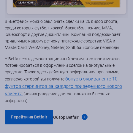
В «Бетфаир» можно заключать сделки на 26 видов спорта,
среди которых футбол, хоккей, баскетбол, теннис, MMA,
киберспорт и другие дисциплины. Компания поддерживает
привычные нашему региону платежные средства: VISA и
MasterCard, WebMoney, Neteller, Skrill, банковские переводы.
У Betfair есть демонстрационный режим, в котором можно
потренироваться в оформлении сделок на виртуальные
средства. Также здесь действует реферальная программа,
бонус в эквиваленте 10
согласно которой вы получите
фунтов стерлингов за каждого приведенного нового
клиента
(вознаграждение дается только за 5 первых
рефералов).
Перейти на Betfair
Обзор Betfair