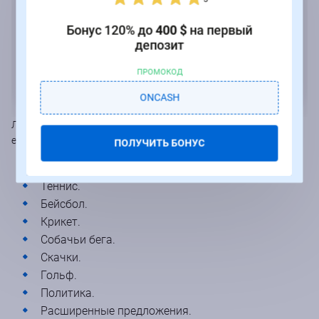
Бонус 120% до
400 $
на первый
депозит
ПРОМОКОД
ONCASH
Линия на сайте небольшая – всего 9 дисциплин, из которых
есть и неспортивные мероприятия:
ПОЛУЧИТЬ БОНУС
Футбол.
Теннис.
Бейсбол.
Крикет.
Собачьи бега.
Скачки.
Гольф.
Политика.
Расширенные предложения.