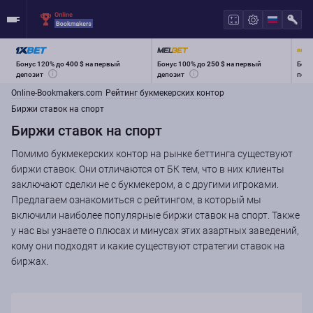
Бонус 120% до
400 $
на первый
Бонус 100% до
250 $
на первый
Бону
депозит
депозит
перв
Online-Bookmakers.com
Рейтинг букмекерских контор
Биржи ставок на спорт
Биржи ставок на спорт
Помимо букмекерских контор на рынке беттинга существуют
биржи ставок. Они отличаются от БК тем, что в них клиенты
заключают сделки не с букмекером, а с другими игроками.
Предлагаем ознакомиться с рейтингом, в который мы
включили наиболее популярные биржи ставок на спорт. Также
у нас вы узнаете о плюсах и минусах этих азартных заведений,
кому они подходят и какие существуют стратегии ставок на
биржах.