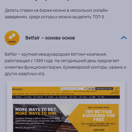
Делать ставки на бирже можно в нескольких онлайн-
заведениях, среди которых можно выделить ТОП-3.
Betfair – основа основ
Betfair – крупная международная беттинг-компания,
работающая с 1999 года. На сегодняшний день предлагает
клиентам функционал биржи, букмекерской конторы, казино и
других азартных игр.