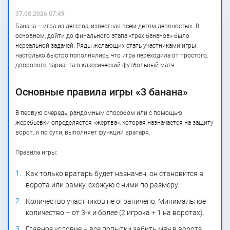
07.08.2026 07:49
Банана – игра из детства, известная всем детям девяностых. В
основном, дойти до финального этапа «трех бананов» было
нереальной задачей. Ряды желающих стать участниками игры
настолько быстро пополнялись, что игра переходила от простого,
дворового варианта в классический футбольный матч.
Основные правила игры «3 банана»
В первую очередь, рандомным способом или с помощью
жеребьевки определяется «жертва», которая назначается на защиту
ворот, и по сути, выполняет функции вратаря.
Правила игры:
Как только вратарь будет назначен, он становится в
ворота или рамку, схожую с ними по размеру.
Количество участников не ограничено. Минимальное
количество – от 3-х и более (2 игрока + 1 на воротах).
Главное условие – все попытки забить мяч в ворота