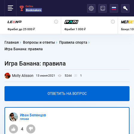
العربية
Фрибет до 25 000 ₽
Фрибет 1 000 ₽
Бонус 10
Главная
Вопросы и ответы
Правила спорта
Игра Банана: правила
Игра Банана: правила
Molly Alisson
13 июня 2021
5244
1
ОТВЕТИТЬ НА ВОПРОС
Иван Беленцов
ПРОФИ
4