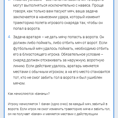
могут выполняться исключительно с навеса. Проще
говоря, как только вам пасуют мяч, ваша задача
заключается в нанесении удара, который изменит
траекторию полета игрового снаряда так, чтобы он
попал в ворота.
Задача вратаря – не дать мячу попасть в ворота. Он
должен либо поймать, либо отбить мяч от ворот. Если
футбольный мяч удалось поймать, необходимо отбить
его в близстоящего игрока. Обязательное условие –
снаряд должен отскакивать за наружную, воротную
линию. Если действие удалось, вратарь меняется
местами с обычным игроком, а на его место становится
тот, кто не смог забить гол в ворота и был ушиблен
мячом.
Как начисляются «бананы»?
Игроку начисляется 1 банан (одно очко) за каждый мяч, забитый в
ворота. Если игрок не смог изменить траекторию мяча и забить гол,
он не получает «банан» и меняется местами с действующим