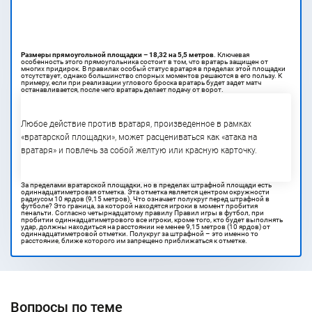
Размеры прямоугольной площадки – 18,32 на 5,5 метров
. Ключевая
особенность этого прямоугольника состоит в том, что вратарь защищен от
многих придирок. В правилах особый статус вратаря в пределах этой площадки
отсутствует, однако большинство спорных моментов решаются в его пользу. К
примеру, если при реализации углового броска вратарь будет задет матч
останавливается, после чего вратарь делает подачу от ворот.
Любое действие против вратаря, произведенное в рамках
«вратарской площадки», может расцениваться как «атака на
вратаря» и повлечь за собой желтую или красную карточку.
За пределами вратарской площадки, но в пределах штрафной площади есть
одиннадцатиметровая отметка. Эта отметка является центром окружности
радиусом 10 ярдов (9,15 метров). Что означает полукруг перед штрафной в
футболе? Это граница, за которой находятся игроки в момент пробития
пенальти. Согласно четырнадцатому правилу Правил игры в футбол, при
пробитии одиннадцатиметрового все игроки, кроме того, кто будет выполнять
удар, должны находиться на расстоянии не менее 9,15 метров (10 ярдов) от
одиннадцатиметровой отметки. Полукруг за штрафной – это именно то
расстояние, ближе которого им запрещено приближаться к отметке.
Вопросы по теме