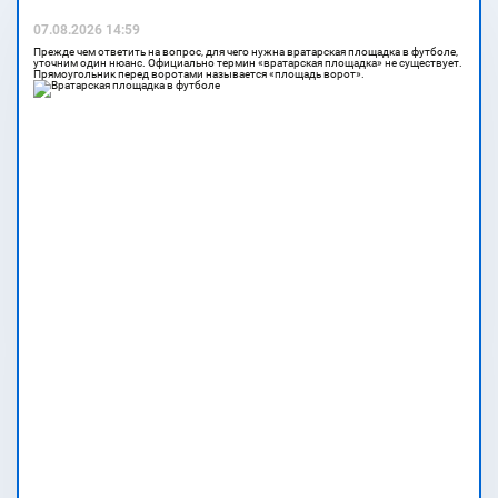
07.08.2026 14:59
Прежде чем ответить на вопрос, для чего нужна вратарская площадка в футболе,
уточним один нюанс. Официально термин «вратарская площадка» не существует.
Прямоугольник перед воротами называется «площадь ворот».