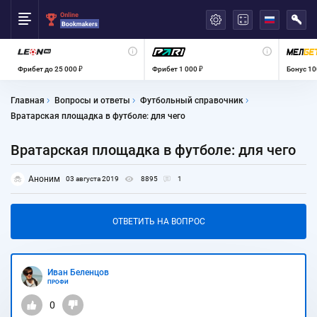
العربية
Фрибет до 25 000 ₽
Фрибет 1 000 ₽
Бонус 10
Главная
Вопросы и ответы
Футбольный справочник
Вратарская площадка в футболе: для чего
Вратарская площадка в футболе: для чего
Аноним
03 августа 2019
8895
1
ОТВЕТИТЬ НА ВОПРОС
Иван Беленцов
ПРОФИ
0