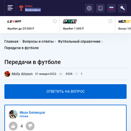
العربية
Фрибет до 25 000 ₽
Фрибет 1 000 ₽
Бонус 10
Главная
Вопросы и ответы
Футбольный справочник
Передачи в футболе
Передачи в футболе
Molly Alisson
31 января 2022
3539
1
ОТВЕТИТЬ НА ВОПРОС
Иван Беленцов
ПРОФИ
4