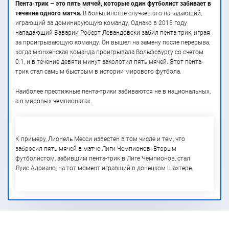
Пента-трик – это пять мячей, которые один футболист забивает в
течение одного матча.
В большинстве случаев это нападающий,
играющий за доминирующую команду. Однако в 2015 году
нападающий Баварии Роберт Левандовски забил пента-трик, играя
за проигрывающую команду. Он вышел на замену после перерыва,
когда мюнхенская команда проигрывала Вольфсбургу со счетом
0:1, и в течение девяти минут заколотил пять мячей. Этот пента-
трик стал самым быстрым в истории мирового футбола.
Наиболее престижные пента-трики забиваются не в национальных,
а в мировых чемпионатах.
К примеру, Лионель Месси известен в том числе и тем, что
забросил пять мячей в матче Лиги Чемпионов. Вторым
футболистом, забившим пента-трик в Лиге Чемпионов, стал
Луис Адриано, на тот момент игравший в донецком Шахтере.