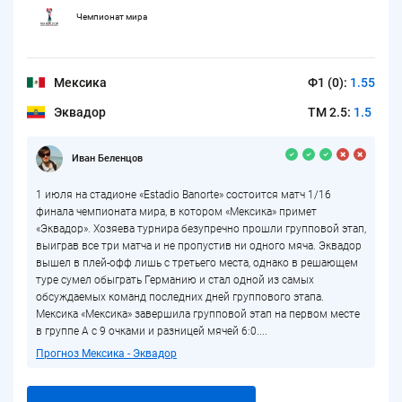
Чемпионат мира
Мексика
Ф1 (0):
1.55
Эквадор
ТМ 2.5:
1.5
Иван Беленцов
1 июля на стадионе «Estadio Banorte» состоится матч 1/16
финала чемпионата мира, в котором «Мексика» примет
«Эквадор». Хозяева турнира безупречно прошли групповой этап,
выиграв все три матча и не пропустив ни одного мяча. Эквадор
вышел в плей-офф лишь с третьего места, однако в решающем
туре сумел обыграть Германию и стал одной из самых
обсуждаемых команд последних дней группового этапа.
Мексика «Мексика» завершила групповой этап на первом месте
в группе A с 9 очками и разницей мячей 6:0....
Прогноз Мексика - Эквадор