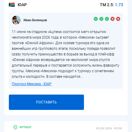
ЮАР
ТМ 2.5:
1.73
Иван Беленцов
11 июня на стадионе «Ацтека» состоится матч открытия
чемпионата мира 2026 года, в котором «Мексика» сыграет
против «Южной Африки». Для хозяев турнира это одна из
важнейших игр группового этапа, поскольку победа позволит
сразу получить преимущество в борьбе за выход в плей-офф.
«Южная Африка» возвращается на чемпионат мира спустя
длительный перерыв и постарается осложнить жизнь фавориту
группы. Мексика «Мексика» подходит к турниру с сочетанием
опыта и молодости. В составе находятся...
Прогноз Мексика - ЮАР
ПОСТАВИТЬ
ФУТБОЛ
05.06.2026
05:00