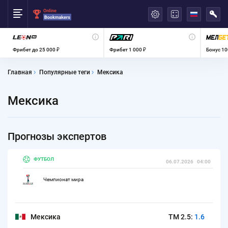
العربية
Фрибет до 25 000 ₽
Фрибет 1 000 ₽
Бонус 10
Главная
Популярные теги
Мексика
Мексика
Прогнозы экспертов
ФУТБОЛ
06.07.2026
04:00
Чемпионат мира
Мексика
ТМ 2.5:
1.6