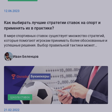
12.06.2023
Как выбирать лучшие стратегии ставок на спорт и
применять их в практике?
В мире спортивных ставок существует множество стратегий,
которые помогают игрокам принимать более обоснованные и
успешные решения. Выбор правильной тактики может
существенно повлиять на результаты...
Иван Беленцов
Школа ставок
21.02.2022