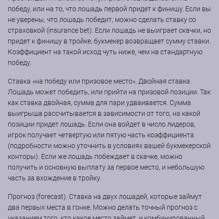
победу, или на то, что лошадь первой придет к финишу. Если вы
не уверены, что лошадь победит, можно сделать ставку со
страховкой (insurance bet). Если лошадь не выиграет скачки, но
придет к финишу в тройке, букмекер возвращает сумму ставки.
Коэффициент на такой исход чуть ниже, чем на стандартную
победу.
Ставка «на победу или призовое место». Двойная ставка.
Лошадь может победить, или прийти на призовой позиции. Так
как ставка двойная, сумма для пари удваивается. Сумма
выигрыша рассчитывается в зависимости от того, на какой
позиции придет лошадь. Если она войдет в число лидеров,
игрок получает четвертую или пятую часть коэффициента
(подробности можно уточнить в условиях вашей букмекерской
конторы). Если же лошадь побеждает в скачке, можно
получить и основную выплату за первое место, и небольшую
часть за вхождение в тройку.
Прогноз (forecast). Ставка на двух лошадей, которые займут
два первых места в гонке. Можно делать точный прогноз с
указанием того, кто какое место займет, и комбинированный