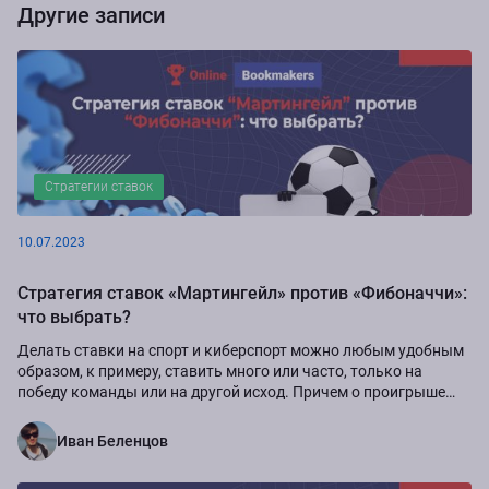
Другие записи
Стратегии ставок
10.07.2023
Стратегия ставок «Мартингейл» против «Фибоначчи»:
что выбрать?
Делать ставки на спорт и киберспорт можно любым удобным
образом, к примеру, ставить много или часто, только на
победу команды или на другой исход. Причем о проигрыше
большинство быстро забывает,...
Иван Беленцов