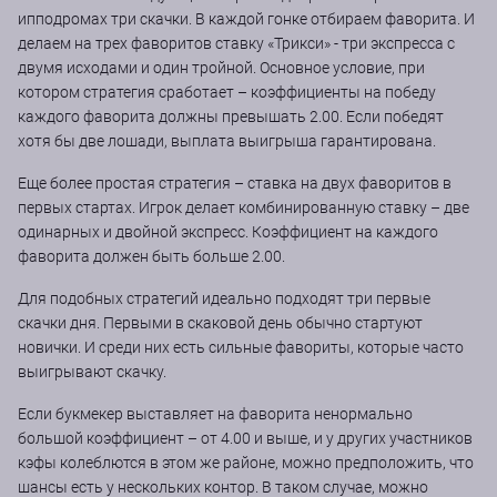
ипподромах три скачки. В каждой гонке отбираем фаворита. И
делаем на трех фаворитов ставку «Трикси» - три экспресса с
двумя исходами и один тройной. Основное условие, при
котором стратегия сработает – коэффициенты на победу
каждого фаворита должны превышать 2.00. Если победят
хотя бы две лошади, выплата выигрыша гарантирована.
Еще более простая стратегия – ставка на двух фаворитов в
первых стартах. Игрок делает комбинированную ставку – две
одинарных и двойной экспресс. Коэффициент на каждого
фаворита должен быть больше 2.00.
Для подобных стратегий идеально подходят три первые
скачки дня. Первыми в скаковой день обычно стартуют
новички. И среди них есть сильные фавориты, которые часто
выигрывают скачку.
Если букмекер выставляет на фаворита ненормально
большой коэффициент – от 4.00 и выше, и у других участников
кэфы колеблются в этом же районе, можно предположить, что
шансы есть у нескольких контор. В таком случае, можно