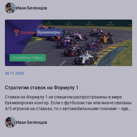
Иван Беленцов
Стратегии ставок
30.11.2020
Стратегии ставок на Формулу 1
Ставки на Формулу 1 не слишком распространены в мире
букмекерских контор. Если с футболом так или иначе связаны
4/5 игроков на ставках, то с автомобильными гонками – едва
ли три процента. Отчасти...
Иван Беленцов