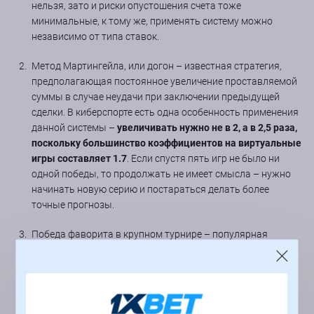
нельзя, зато и риски опустошения счета тоже
минимальные, к тому же, применять систему можно
независимо от типа ставок.
Метод Мартингейла, или догон – известная стратегия,
предполагающая постоянное увеличение проставляемой
суммы в случае неудачи при заключении предыдущей
сделки. В киберспорте есть одна особенность применения
данной системы –
увеличивать нужно не в 2, а в 2,5 раза,
поскольку большинство коэффициентов на виртуальные
игры составляет 1.7
. Если спустя пять игр не было ни
одной победы, то продолжать не имеет смысла – нужно
начинать новую серию и постараться делать более
точные прогнозы.
Победа фаворита в крупном турнире – популярная
тактика среди любителей Counter-Strike: Global Offensive,
которая предполагает заключение пари на сильную
команду в действительно серьезном соревновании и при
условии, что от результата сражения зависит переход в
следующий раунд. Противоположностью данной