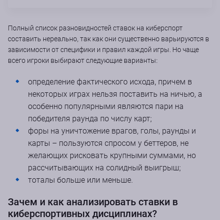
Полный список разновидностей ставок на киберспорт
составить нереально, так как они существенно варьируются в
зависимости от специфики и правил каждой игры. Но чаще
всего игроки выбирают следующие варианты:
определение фактического исхода, причем в
некоторых играх нельзя поставить на ничью, а
особенно популярными являются пари на
победителя раунда по числу карт;
форы на уничтожение врагов, голы, раунды и
карты – пользуются спросом у беттеров, не
желающих рисковать крупными суммами, но
рассчитывающих на солидный выигрыш;
тоталы больше или меньше.
Зачем и как анализировать ставки в
киберспортивных дисциплинах?