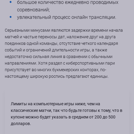
большое количество ежедневно проводимых
соревнований;
увлекательный процесс онлайн трансляции.
Серьезными минусами являются задержки времени начала
матчей и частые переносы дат, наложение друг на друга
поединков одной команды, отсутствие четкого календаря
событий и ограничений длительности игры, а также
недостаточно сильная линия в сравнении с обычными
направлениями. Хотя раздел с киберспортивными пари
присутствует во многих букмекерских конторах, по-
настоящему широкую роспись предлагают единицы.
Лимиты на компьютерные игры ниже, чем на
классические матчи, так что будьте готовы к тому, что в
купоне можно будет указать в среднем от 200 до 500
долларов.