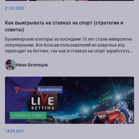
21.02.2022
Как выигрывать на ставках на спорт (стратегии и
советы)
Букмекерские конторы за последние 10 лет стали невероятно
популярными. Все больше пользователей из азартных игр
переходит на беттинг, так как в ставках на спорт заработать
крупную сумму гораздо...
Иван Беленцов
Стратегии ставок
14.05.2021