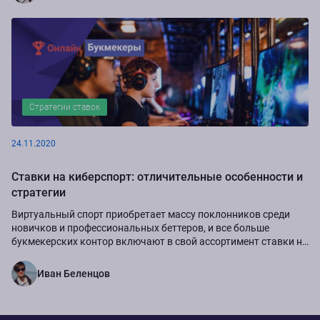
Стратегии ставок
24.11.2020
Ставки на киберспорт: отличительные особенности и
стратегии
Виртуальный спорт приобретает массу поклонников среди
новичков и профессиональных беттеров, и все больше
букмекерских контор включают в свой ассортимент ставки на
е-футбол, FIFA, Контр Страйк и...
Иван Беленцов