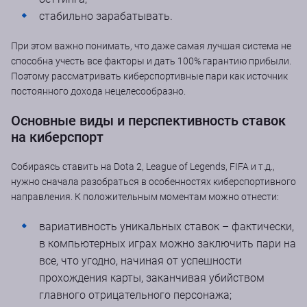
стабильно зарабатывать.
При этом важно понимать, что даже самая лучшая система не
способна учесть все факторы и дать 100% гарантию прибыли.
Поэтому рассматривать киберспортивные пари как источник
постоянного дохода нецелесообразно.
Основные виды и перспективность ставок
на киберспорт
Собираясь ставить на Dota 2, League of Legends, FIFA и т.д.,
нужно сначала разобраться в особенностях киберспортивного
направления. К положительным моментам можно отнести:
вариативность уникальных ставок – фактически,
в компьютерных играх можно заключить пари на
все, что угодно, начиная от успешности
прохождения карты, заканчивая убийством
главного отрицательного персонажа;