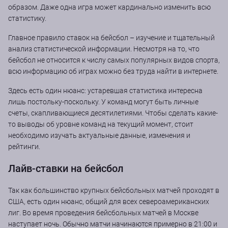
образом. Даже одна игра может кардинально изменить всю
статистику.
Главное правило ставок на бейсбол – изучение и тщательный
анализ статистической информации. Несмотря на то, что
бейсбол не относится к числу самых популярных видов спорта,
всю информацию об играх можно без труда найти в интернете.
Здесь есть один нюанс: устаревшая статистика интересна
лишь постольку-поскольку. У команд могут быть личные
счеты, скапливающиеся десятилетиями. Чтобы сделать какие-
то выводы об уровне команд на текущий момент, стоит
необходимо изучать актуальные данные, изменения и
рейтинги.
Лайв-ставки на бейсбол
Так как большинство крупных бейсбольных матчей проходят в
США, есть один нюанс, общий для всех североамериканских
лиг. Во время проведения бейсбольных матчей в Москве
наступает ночь. Обычно матчи начинаются примерно в 21:00 и