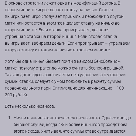
В основе стратегии лежит одна из модификаций догона. В
первом иннинге игрок делает ставку на ничью. Ставка
выигрывает, игрок получает прибыль и переходит в другой
матч, или остается в этом же и делает ставку на ничью во
втором иннинге. Если ставка проигрывает, делается
утроенная ставка на второй иннинг. Если вторая ставка
выигрывает, забираем деньги. Если проигрывает – утраиваем
вторую ставку и ставим на ничью в третьем иннинге.
Хотя бы одна ничья бывает почти в каждом бейсбольном
матче, поэтому стратегию можно считать беспроигрышной.
Так как догон здесь заключается не в удвоении, а в утроении
суммы ставки, следует с умом подходить к расчету суммы
первоначального пари. Оптимально для начинающих – 100-
200 рублей.
Есть несколько нюансов.
Ничьи в иннингах встречаются очень часто. Однако иногда
бывают случаи, когда 4-5 и более иннингов проходят без
этого исхода. Учитывая, что суммы ставок утраиваются