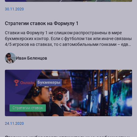
30.11.2020
Стратегии ставок на Формулу 1
Ставки на Формулу 1 не слишком распространены в мире
букмекерских контор. Если с футболом так или иначе связаны
4/5 игроков на ставках, то с автомобильными гонками – едва
ли три процента. Отчасти...
Иван Беленцов
Стратегии ставок
24.11.2020