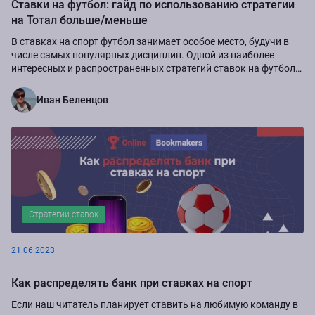
Ставки на футбол: гайд по использованию стратегии
на Тотал больше/меньше
В ставках на спорт футбол занимает особое место, будучи в
числе самых популярных дисциплин. Одной из наиболее
интересных и распространенных стратегий ставок на футбол
являются стратегии ставок на...
Иван Беленцов
Стратегии ставок
21.06.2023
Как распределять банк при ставках на спорт
Если наш читатель планирует ставить на любимую команду в