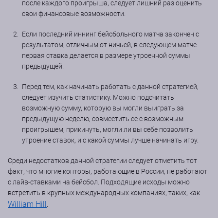
после каждого проигрыша, следует лишний раз оценить
свои финансовые возможности.
Если последний иннинг бейсбольного матча закончен с
результатом, отличным от ничьей, в следующем матче
первая ставка делается в размере утроенной суммы
предыдущей.
Перед тем, как начинать работать с данной стратегией,
следует изучить статистику. Можно подсчитать
возможную сумму, которую вы могли выиграть за
предыдущую неделю, совместить ее с возможным
проигрышем, прикинуть, могли ли вы себе позволить
утроение ставок, и с какой суммы лучше начинать игру.
Среди недостатков данной стратегии следует отметить тот
факт, что многие конторы, работающие в России, не работают
с лайв-ставками на бейсбол. Подходящие исходы можно
встретить в крупных международных компаниях, таких, как
William Hill
.