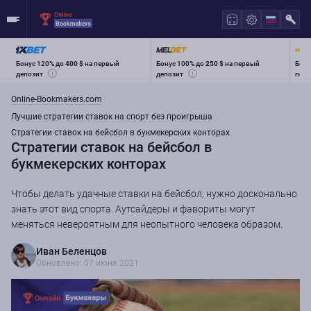
Бонус 120% до
400 $
на первый
Бонус 100% до
250 $
на первый
Бону
депозит
депозит
перв
Online-Bookmakers.com
Лучшие стратегии ставок на спорт без проигрыша
Стратегии ставок на бейсбол в букмекерских конторах
Стратегии ставок на бейсбол в
букмекерских конторах
Чтобы делать удачные ставки на бейсбол, нужно досконально
знать этот вид спорта. Аутсайдеры и фавориты могут
меняться невероятным для неопытного человека образом.
Иван Беленцов
Обновлено: 07 июня 2021