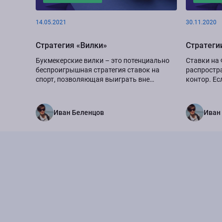
14.05.2021
30.11.2020
Стратегия «Вилки»
Стратеги
Букмекерские вилки – это потенциально
Ставки на
беспроигрышная стратегия ставок на
распростр
спорт, позволяющая выиграть вне
контор. Ес
зависимости от исхода спортивного
связаны 4/
соревнования.
автомобил
п
Иван Беленцов
Иван