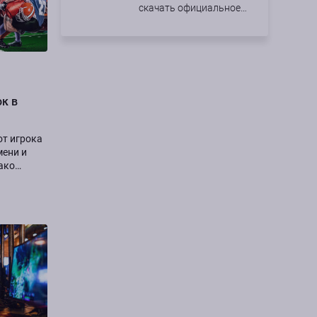
самом теле. Есть ли...
скачать официальное
приложение 1xBet для
ставок на спорт.
Предоставляется доступ
к последней версии
приложения,...
ок в
от игрока
мени и
ако
 высокую
первые 5-