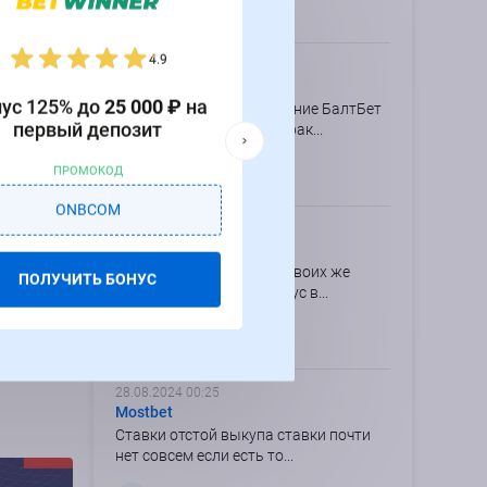
Антон
 5:0. В
4.9
4
01.09.2024 11:39
Балтбет
бразом,
ус 125% до
25 000 ₽
на
Фрибеты до
20 00
Очень нравится приложение БалтБет
первый депозит
для смартфона. Даже дурак...
дных
ПРОМОКОД
ПРОМОКОД
Чеснов Василий
сть –
ONBCOM
ONB
тий.
28.08.2024 19:44
гоне
.
Maxline
Не выполняют условия своих же
ПОЛУЧИТЬ БОНУС
ПОЛУЧИТЬ БОНУ
акций. Не начислили бонус в...
Михаил
торого
28.08.2024 00:25
Mostbet
Ставки отстой выкупа ставки почти
нет совсем если есть то...