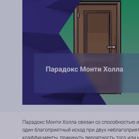
Парадокс Монти Холла связан со способностью и
один благоприятный исход при двух неблагоприя
коэффициенты, прикинуть вероятность того или и