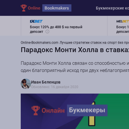
Букмекерские к
Бонус 120% до
400 $
на первый
Бонус 
депозит
депози
Online-Bookmakers.com
Лучшие стратегии ставок на спорт без п
Парадокс Монти Холла в ставка
Парадокс Монти Холла связан со способностью и
один благоприятный исход при двух неблагоприя
Иван Беленцов
Обновлено: 16 декабря 2020