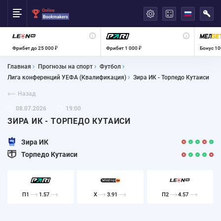
العربية
Фрибет до 25 000 ₽
Фрибет 1 000 ₽
Бонус 10
Главная
Прогнозы на спорт
Футбол
Лига конференций УЕФА (Квалификация)
Зира ИК - Торпедо Кутаиси
Назад
08.07.2026
19:00
ЗИРА ИК - ТОРПЕДО КУТАИСИ
Зира ИК
Торпедо Кутаиси
П1
1.57
X
3.91
П2
4.57