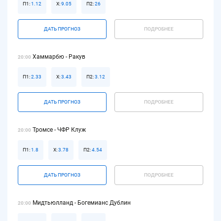
П1:
1.12
Х:
9.05
П2:
26
ДАТЬ ПРОГНОЗ
ПОДРОБНЕЕ
Хаммарбю - Ракув
20:00
П1:
2.33
Х:
3.43
П2:
3.12
ДАТЬ ПРОГНОЗ
ПОДРОБНЕЕ
Тромсе - ЧФР Клуж
20:00
П1:
1.8
Х:
3.78
П2:
4.54
ДАТЬ ПРОГНОЗ
ПОДРОБНЕЕ
Мидтьюлланд - Богемианс Дублин
20:00