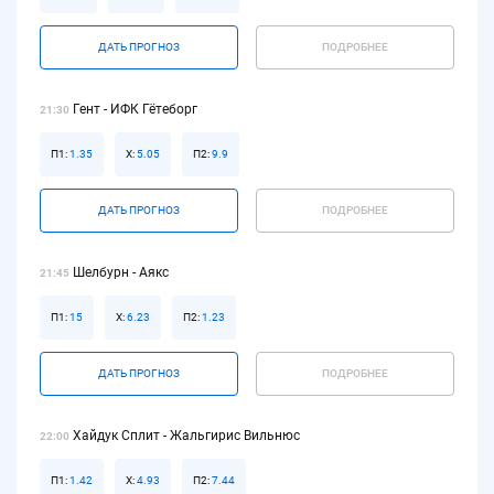
ДАТЬ ПРОГНОЗ
ПОДРОБНЕЕ
Гент - ИФК Гётеборг
21:30
П1:
1.35
Х:
5.05
П2:
9.9
ДАТЬ ПРОГНОЗ
ПОДРОБНЕЕ
Шелбурн - Аякс
21:45
П1:
15
Х:
6.23
П2:
1.23
ДАТЬ ПРОГНОЗ
ПОДРОБНЕЕ
Хайдук Сплит - Жальгирис Вильнюс
22:00
П1:
1.42
Х:
4.93
П2:
7.44