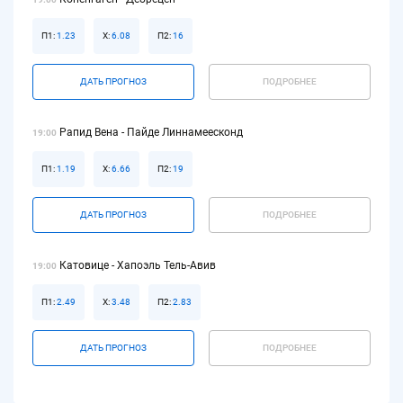
П1:
1.23
Х:
6.08
П2:
16
ДАТЬ ПРОГНОЗ
ПОДРОБНЕЕ
Рапид Вена - Пайде Линнамеесконд
19:00
П1:
1.19
Х:
6.66
П2:
19
ДАТЬ ПРОГНОЗ
ПОДРОБНЕЕ
Катовице - Хапоэль Тель-Авив
19:00
П1:
2.49
Х:
3.48
П2:
2.83
ДАТЬ ПРОГНОЗ
ПОДРОБНЕЕ