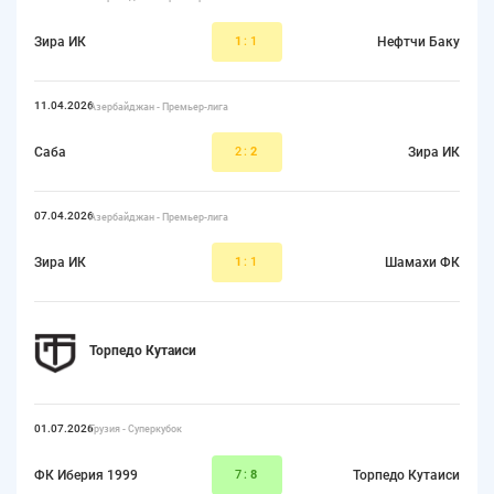
Зира ИК
1
:1
Нефтчи Баку
11.04.2026
Азербайджан - Премьер-лига
Саба
2:
2
Зира ИК
07.04.2026
Азербайджан - Премьер-лига
Зира ИК
1
:1
Шамахи ФК
Торпедо Кутаиси
01.07.2026
Грузия - Суперкубок
ФК Иберия 1999
7:
8
Торпедо Кутаиси