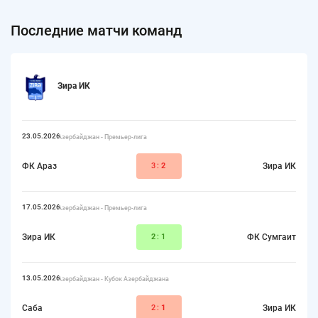
Последние матчи команд
Зира ИК
23.05.2026
Азербайджан - Премьер-лига
ФК Араз
3:
2
Зира ИК
17.05.2026
Азербайджан - Премьер-лига
Зира ИК
2
:1
ФК Сумгаит
13.05.2026
Азербайджан - Кубок Азербайджана
Саба
2:
1
Зира ИК