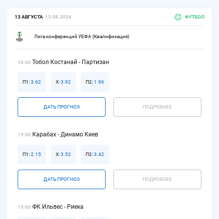
13 АВГУСТА
13.08.2026
ФУТБОЛ
Лига конференций УЕФА (Квалификация)
Тобол Костанай - Партизан
18:00
П1:
3.62
Х:
3.92
П2:
1.96
ДАТЬ ПРОГНОЗ
ПОДРОБНЕЕ
Карабах - Динамо Киев
19:00
П1:
2.15
Х:
3.52
П2:
3.42
ДАТЬ ПРОГНОЗ
ПОДРОБНЕЕ
ФК Ильвес - Риека
19:00