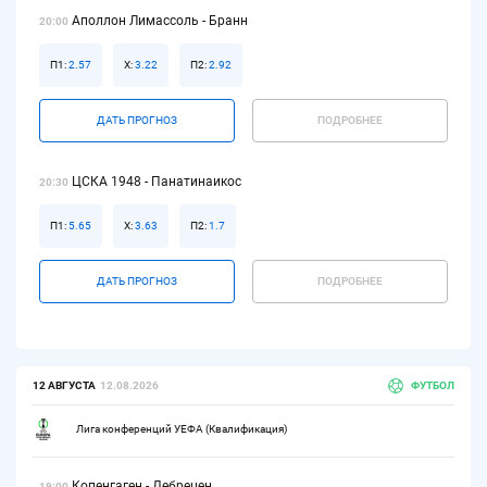
Аполлон Лимассоль - Бранн
20:00
П1:
2.57
Х:
3.22
П2:
2.92
ДАТЬ ПРОГНОЗ
ПОДРОБНЕЕ
ЦСКА 1948 - Панатинаикос
20:30
П1:
5.65
Х:
3.63
П2:
1.7
ДАТЬ ПРОГНОЗ
ПОДРОБНЕЕ
12 АВГУСТА
12.08.2026
ФУТБОЛ
Лига конференций УЕФА (Квалификация)
Копенгаген - Дебрецен
19:00