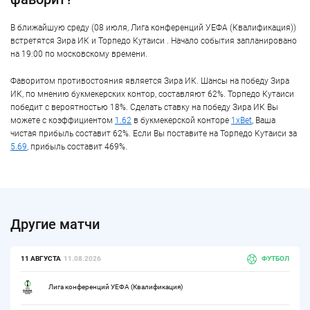
В ближайшую среду (08 июля, Лига конференций УЕФА (Квалификация))
встретятся Зира ИК и Торпедо Кутаиси . Начало события запланировано
на 19:00 по московскому времени.
Фаворитом противостояния является Зира ИК. Шансы на победу Зира
ИК, по мнению букмекерских контор, составляют 62%. Торпедо Кутаиси
победит с вероятностью 18%. Сделать ставку на победу Зира ИК Вы
можете с коэффициентом
1.62
в букмекерской конторе
1xBet
, Ваша
чистая прибыль составит 62%. Если Вы поставите на Торпедо Кутаиси за
5.69
, прибыль составит 469%.
Другие матчи
11 АВГУСТА
11.08.2026
ФУТБОЛ
Лига конференций УЕФА (Квалификация)